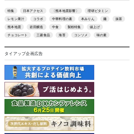
特集
日本アクセス
〔熊本地震影響〕
理研ビタミン
レモン果汁
コラボ
中華料理の素
本みりん
麺
抹茶
熊本地震
岩田醸造
中食
製粉特集
値上げ
チョコレート
三菱食品
海苔
コンソメ
味の素
タイアップ企画広告