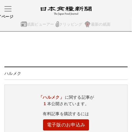
イページ
紙面ビューアー
クリッピング
最新の紙面
ハルメク
「ハルメク」
に関する記事が
1
本公開されています。
有料記事を購読するには
電子版のお申込み