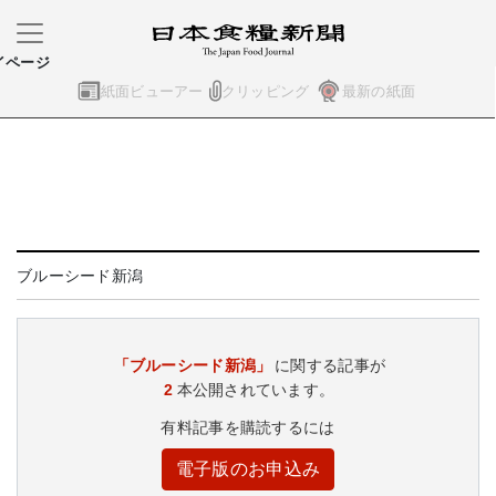
イページ
紙面ビューアー
クリッピング
最新の紙面
ブルーシード新潟
「ブルーシード新潟」
に関する記事が
2
本公開されています。
有料記事を購読するには
電子版のお申込み