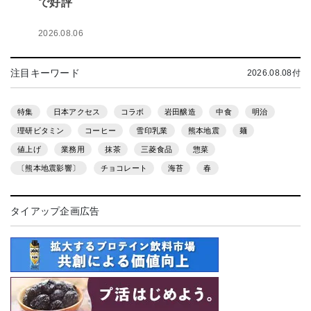
で好評
2026.08.06
注目キーワード
2026.08.08付
特集
日本アクセス
コラボ
岩田醸造
中食
明治
理研ビタミン
コーヒー
雪印乳業
熊本地震
麺
値上げ
業務用
抹茶
三菱食品
惣菜
〔熊本地震影響〕
チョコレート
海苔
春
タイアップ企画広告