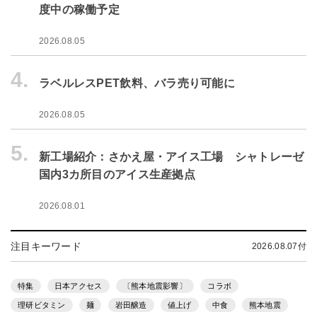
度中の稼働予定
2026.08.05
4.
ラベルレスPET飲料、バラ売り可能に
2026.08.05
5.
新工場紹介：さかえ屋・アイス工場 シャトレーゼ
国内3カ所目のアイス生産拠点
2026.08.01
注目キーワード
2026.08.07付
特集
日本アクセス
〔熊本地震影響〕
コラボ
理研ビタミン
麺
岩田醸造
値上げ
中食
熊本地震