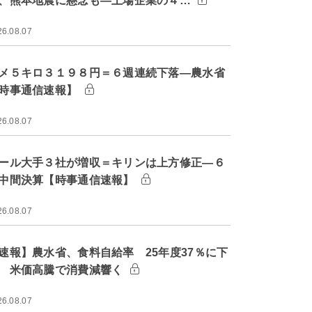
、熊本地震に懸念も―上場企業の４…
26.08.07
メ５キロ３１９８円＝６週連続下落―農水省
時事通信速報】
26.08.07
ール大手３社が増収＝キリンは上方修正―６
中間決算【時事通信速報】
26.08.07
速報】農水省、食料自給率 25年度37％に下
 米価高騰で消費減響く
26.08.07