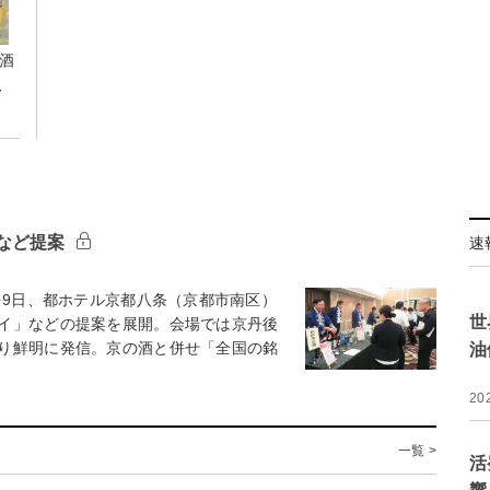
酒
、
など提案
速
を9日、都ホテル京都八条（京都市南区）
世
イ」などの提案を展開。会場では京丹後
り鮮明に発信。京の酒と併せ「全国の銘
油
20
一覧 >
活