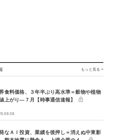
報
もっと見る >
界食料価格、３年半ぶり高水準＝穀物や植物
値上がり―７月【時事通信速報】
26.08.08
発なＡＩ投資、業績を後押し＝消えぬ中東影