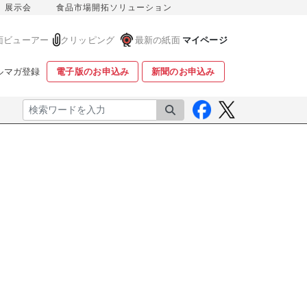
展示会
食品市場開拓ソリューション
面ビューアー
クリッピング
最新の紙面
マイページ
ルマガ登録
電子版のお申込み
新聞のお申込み
検索