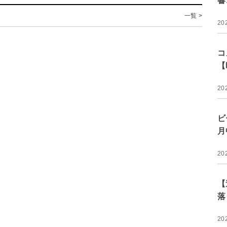
響
一覧 >
20
コ
【
20
ビ
月
20
【
落
20