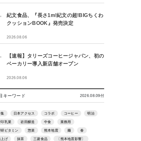
.
紀文食品、『長さ1m!紀文の超!BIGちくわ
クッションBOOK』発売決定
2026.08.06
.
【速報】タリーズコーヒージャパン、初の
ベーカリー導入新店舗オープン
2026.08.06
目キーワード
2026.08.09付
特集
日本アクセス
コラボ
コーヒー
明治
雪印乳業
岩田醸造
中食
業務用
理研ビタミン
惣菜
熊本地震
麺
春
値上げ
抹茶
三菱食品
〔熊本地震影響〕