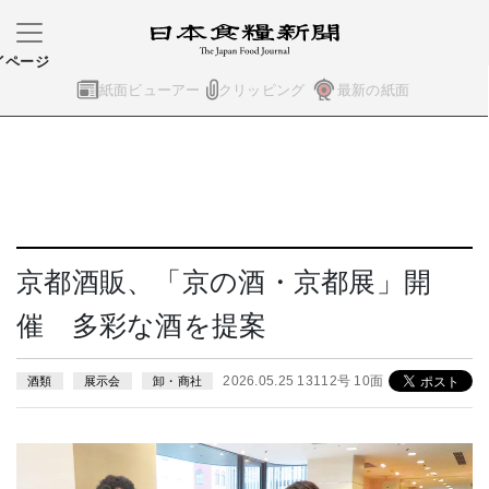
イページ
紙面ビューアー
クリッピング
最新の紙面
京都酒販、「京の酒・京都展」開
催 多彩な酒を提案
2026.05.25 13112号 10面
酒類
展示会
卸・商社