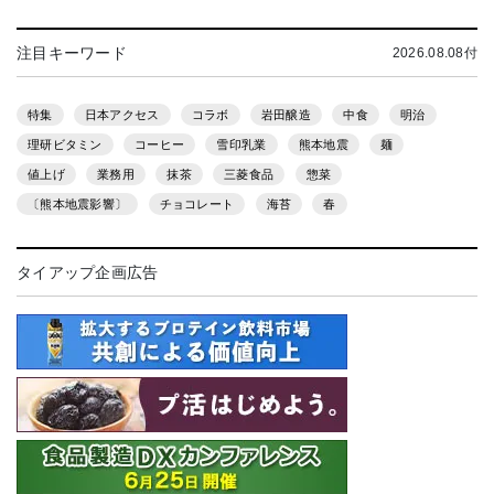
注目キーワード
2026.08.08付
特集
日本アクセス
コラボ
岩田醸造
中食
明治
理研ビタミン
コーヒー
雪印乳業
熊本地震
麺
値上げ
業務用
抹茶
三菱食品
惣菜
〔熊本地震影響〕
チョコレート
海苔
春
タイアップ企画広告