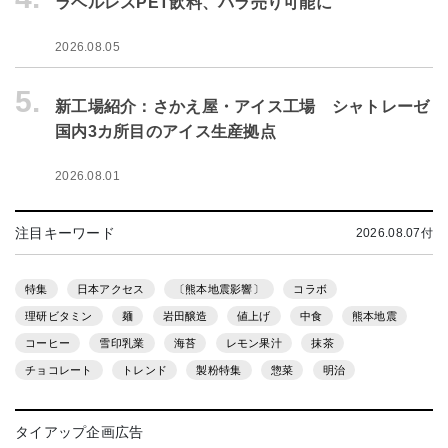
ラベルレスPET飲料、バラ売り可能に
2026.08.05
5.
新工場紹介：さかえ屋・アイス工場 シャトレーゼ
国内3カ所目のアイス生産拠点
2026.08.01
注目キーワード
2026.08.07付
特集
日本アクセス
〔熊本地震影響〕
コラボ
理研ビタミン
麺
岩田醸造
値上げ
中食
熊本地震
コーヒー
雪印乳業
海苔
レモン果汁
抹茶
チョコレート
トレンド
製粉特集
惣菜
明治
タイアップ企画広告