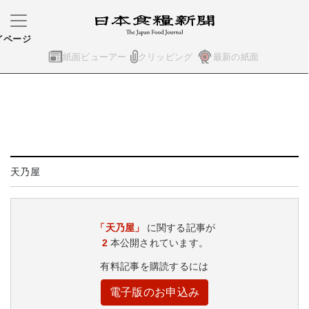
イページ
紙面ビューアー
クリッピング
最新の紙面
天乃屋
「天乃屋」
に関する記事が
2
本公開されています。
有料記事を購読するには
電子版のお申込み