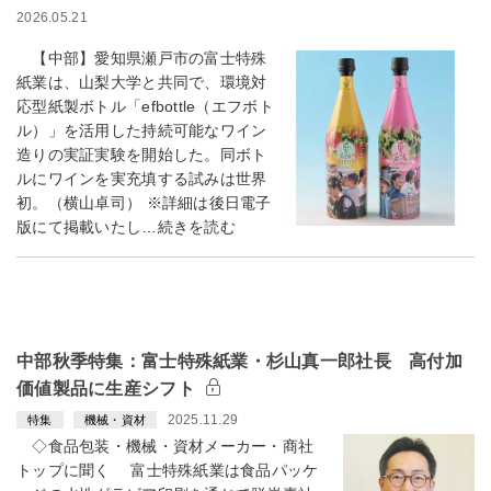
2026.05.21
【中部】愛知県瀬戸市の富士特殊
紙業は、山梨大学と共同で、環境対
応型紙製ボトル「efbottle（エフボト
ル）」を活用した持続可能なワイン
造りの実証実験を開始した。同ボト
ルにワインを実充填する試みは世界
初。（横山卓司） ※詳細は後日電子
版にて掲載いたし…続きを読む
中部秋季特集：富士特殊紙業・杉山真一郎社長 高付加
価値製品に生産シフト
2025.11.29
特集
機械・資材
◇食品包装・機械・資材メーカー・商社
トップに聞く 富士特殊紙業は食品パッケ