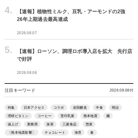
4.
【速報】植物性ミルク、豆乳・アーモンドの2強
26年上期過去最高達成
2026.08.07
5.
【速報】ローソン、調理ロボ導入店を拡大 先行店
で好評
2026.08.06
注目キーワード
2026.08.08付
特集
日本アクセス
コラボ
岩田醸造
中食
明治
理研ビタミン
コーヒー
雪印乳業
熊本地震
麺
値上げ
業務用
抹茶
三菱食品
惣菜
〔熊本地震影響〕
チョコレート
海苔
春