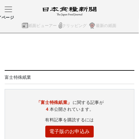
イページ
紙面ビューアー
クリッピング
最新の紙面
富士特殊紙業
「富士特殊紙業」
に関する記事が
4
本公開されています。
有料記事を購読するには
電子版のお申込み