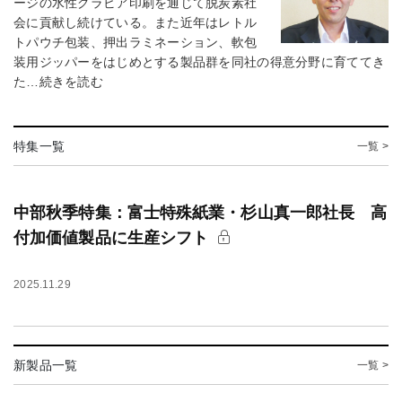
ージの水性グラビア印刷を通じて脱炭素社
会に貢献し続けている。また近年はレトル
トパウチ包装、押出ラミネーション、軟包
装用ジッパーをはじめとする製品群を同社の得意分野に育ててき
た…続きを読む
特集一覧
一覧 >
中部秋季特集：富士特殊紙業・杉山真一郎社長 高
付加価値製品に生産シフト
2025.11.29
新製品一覧
一覧 >