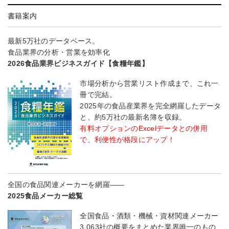
書籍案内
最新5万社のデータベース。
食品業界の分析・営業を効率化
2026食品業界ビジネスガイド【食糧年鑑】
市場分析から営業リスト作成まで、これ一
冊で完結。
2025年の食品産業界を完全網羅したデータ
と、約5万社の最新名簿を収録。
有料オプションのExcelデータとの併用
で、利便性が格段にアップ！
全国の食品関連メーカーを網羅――
2025食品メーカー総覧
全国食品・酒類・機械・資材関連メーカー
3,063社の概要をまとめた業界唯一のもの