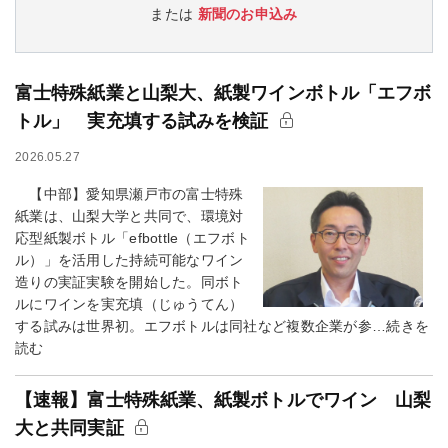
または
新聞のお申込み
富士特殊紙業と山梨大、紙製ワインボトル「エフボ
トル」 実充填する試みを検証
2026.05.27
【中部】愛知県瀬戸市の富士特殊
紙業は、山梨大学と共同で、環境対
応型紙製ボトル「efbottle（エフボト
ル）」を活用した持続可能なワイン
造りの実証実験を開始した。同ボト
ルにワインを実充填（じゅうてん）
する試みは世界初。エフボトルは同社など複数企業が参…続きを
読む
【速報】富士特殊紙業、紙製ボトルでワイン 山梨
大と共同実証