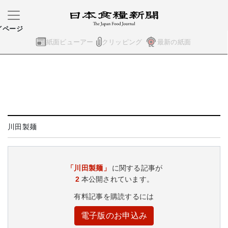
イページ
紙面ビューアー
クリッピング
最新の紙面
川田製麺
「川田製麺」
に関する記事が
2
本公開されています。
有料記事を購読するには
電子版のお申込み