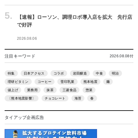
5.
【速報】ローソン、調理ロボ導入店を拡大 先行店
で好評
2026.08.06
注目キーワード
2026.08.08付
特集
日本アクセス
コラボ
岩田醸造
中食
明治
理研ビタミン
コーヒー
雪印乳業
熊本地震
麺
値上げ
業務用
抹茶
三菱食品
惣菜
〔熊本地震影響〕
チョコレート
海苔
春
タイアップ企画広告