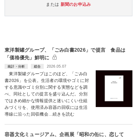
または
新聞のお申込み
東洋製罐グループ、「ごみ白書2026」で提言 食品は
「価格優先」鮮明に
2026.05.07
統計・分析
総合
東洋製罐グループはこのほど、「ごみ白
書2026」を公表。生活者の環境やゴミに対
する意識やゴミ分別に関する実態などを調
べ、同社としての提言を盛り込んだ。分別
ではきめ細かな情報提供と迷いにくい仕組
みづくりを、使用済み容器の回収には生活
導線に沿った回収機会…続きを読む
容器文化ミュージアム、企画展「昭和の缶に、恋して