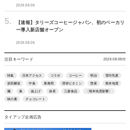
2026.08.06
5.
【速報】タリーズコーヒージャパン、初のベーカリ
ー導入新店舗オープン
2026.08.06
注目キーワード
2026.08.09付
特集
日本アクセス
コラボ
コーヒー
明治
雪印乳業
岩田醸造
中食
業務用
理研ビタミン
惣菜
熊本地震
麺
春
値上げ
抹茶
三菱食品
〔熊本地震影響〕
味の素
チョコレート
タイアップ企画広告