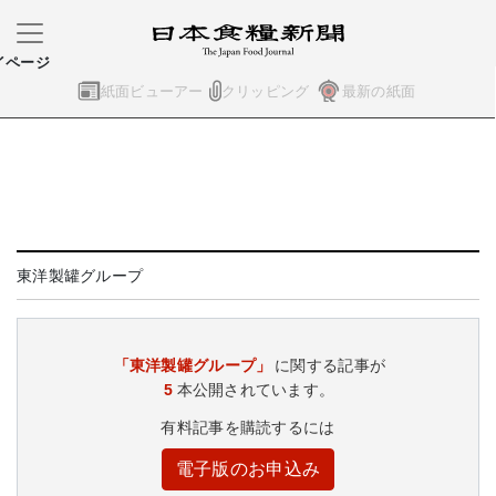
イページ
紙面ビューアー
クリッピング
最新の紙面
東洋製罐グループ
「東洋製罐グループ」
に関する記事が
5
本公開されています。
有料記事を購読するには
電子版のお申込み