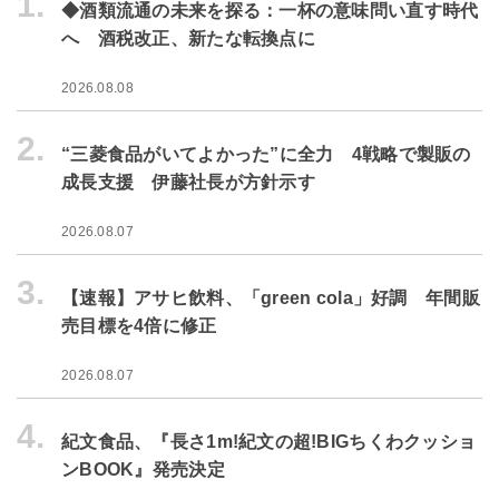
1.
◆酒類流通の未来を探る：一杯の意味問い直す時代
へ 酒税改正、新たな転換点に
2026.08.08
2.
“三菱食品がいてよかった”に全力 4戦略で製販の
成長支援 伊藤社長が方針示す
2026.08.07
3.
【速報】アサヒ飲料、「green cola」好調 年間販
売目標を4倍に修正
2026.08.07
4.
紀文食品、『長さ1m!紀文の超!BIGちくわクッショ
ンBOOK』発売決定