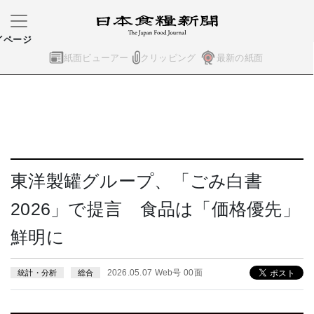
イページ
紙面ビューアー
クリッピング
最新の紙面
東洋製罐グループ、「ごみ白書
2026」で提言 食品は「価格優先」
鮮明に
2026.05.07 Web号 00面
統計・分析
総合