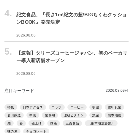
4.
紀文食品、『長さ1m!紀文の超!BIGちくわクッショ
ンBOOK』発売決定
2026.08.06
5.
【速報】タリーズコーヒージャパン、初のベーカリ
ー導入新店舗オープン
2026.08.06
注目キーワード
2026.08.09付
特集
日本アクセス
コラボ
コーヒー
明治
雪印乳業
岩田醸造
中食
業務用
理研ビタミン
惣菜
熊本地震
麺
春
値上げ
抹茶
三菱食品
〔熊本地震影響〕
味の素
チョコレート