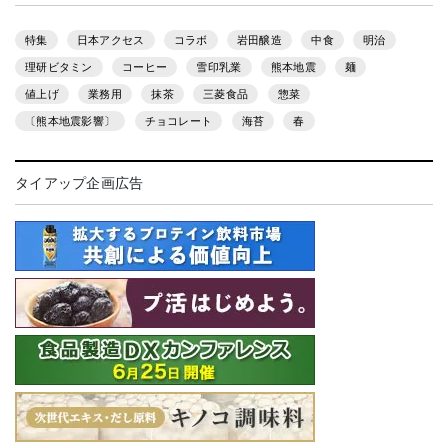
特集
日本アクセス
コラボ
岩田醸造
中食
明治
理研ビタミン
コーヒー
雪印乳業
熊本地震
麺
値上げ
業務用
抹茶
三菱食品
惣菜
〔熊本地震影響〕
チョコレート
海苔
春
タイアップ企画広告