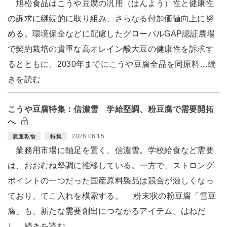
旭松食品はこうや豆腐の汎用（はんよう）性と健康性
の訴求に継続的に取り組み、さらなる付加価値向上に努
める。環境保全などに配慮したグローバルGAP認証農場
で契約栽培の貴重な高オレイン酸大豆の健康性を訴求す
るとともに、2030年までにこうや豆腐全品を同原料…続
きを読む
こうや豆腐特集：信濃雪 学給堅調、粉豆腐で需要開拓
へ
2026.06.15
農産乾物
特集
業務用市場に軸足を置く、信濃雪。学校給食など需要
は、おおむね堅調に推移している。一方で、ストロング
ポイントの一つだった国産原料製品は競合が激しくなっ
ており、てこ入れを模索する。 粉末状の粉豆腐「雪豆
腐」も、新たな需要創出につながるアイテム。はねだ
し…続きを読む