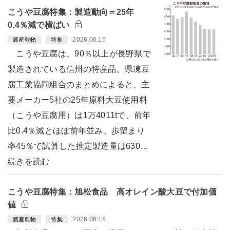
こうや豆腐特集：製造動向＝25年
0.4％減で横ばい
2026.06.15
農産乾物
特集
こうや豆腐は、90％以上が長野県で
製造されている信州の特産品。県凍豆
腐工業協同組合のまとめによると、主
要メーカー5社の25年原料大豆使用料
（こうや豆腐用）は1万4011tで、前年
比0.4％減とほぼ前年並み、歩留まり
率45％で試算した推定製造量は630…
続きを読む
こうや豆腐特集：旭松食品 高オレイン酸大豆で付加価
値
2026.06.15
農産乾物
特集