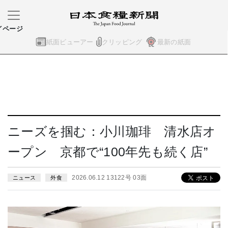
イページ
紙面ビューアー
クリッピング
最新の紙面
ニーズを掴む：小川珈琲 清水店オ
ープン 京都で“100年先も続く店”
2026.06.12 13122号 03面
ニュース
外食