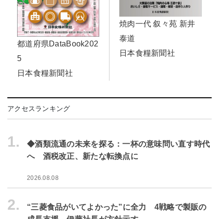
焼肉一代 叙々苑 新井
泰道
都道府県DataBook202
日本食糧新聞社
5
日本食糧新聞社
アクセスランキング
1.
◆酒類流通の未来を探る：一杯の意味問い直す時代
へ 酒税改正、新たな転換点に
2026.08.08
2.
“三菱食品がいてよかった”に全力 4戦略で製販の