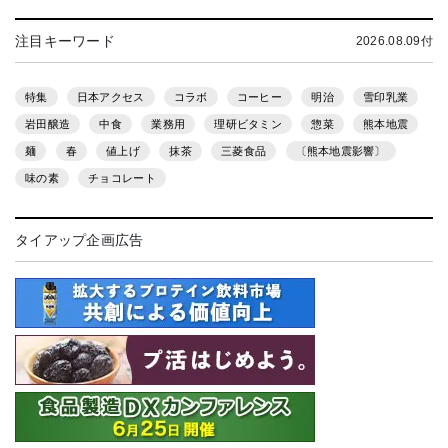
注目キーワード
2026.08.09付
特集
日本アクセス
コラボ
コーヒー
明治
雪印乳業
岩田醸造
中食
業務用
理研ビタミン
惣菜
熊本地震
麺
春
値上げ
抹茶
三菱食品
〔熊本地震影響〕
味の素
チョコレート
タイアップ企画広告