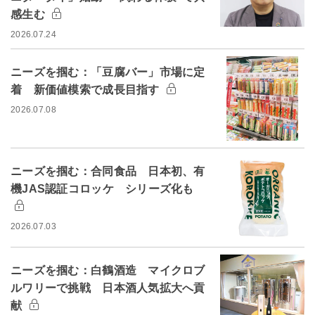
感生む
2026.07.24
ニーズを掴む：「豆腐バー」市場に定
着 新価値模索で成長目指す
2026.07.08
ニーズを掴む：合同食品 日本初、有
機JAS認証コロッケ シリーズ化も
2026.07.03
ニーズを掴む：白鶴酒造 マイクロブ
ルワリーで挑戦 日本酒人気拡大へ貢
献