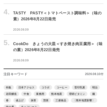
4.
TASTY PASTY＜トマトペースト調味料＞（味の
素）2026年8月22日発売
2026.08.09
5.
CookDo きょうの大皿＜すき焼き肉豆腐用＞（味
の素）2026年8月22日発売
2026.08.09
注目キーワード
2026.08.10付
特集
日本アクセス
コラボ
コーヒー
雪印乳業
明治
岩田醸造
中食
業務用
熊本地震
理研ビタミン
麺
春
値上げ
抹茶
惣菜
三菱食品
〔熊本地震影響〕
味の素
チョコレート