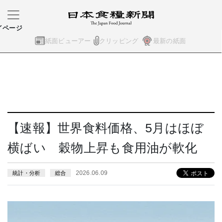
イページ
紙面ビューアー
クリッピング
最新の紙面
【速報】世界食料価格、5月はほぼ
横ばい 穀物上昇も食用油が軟化
2026.06.09
統計・分析
総合