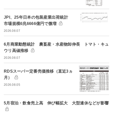
JPI、25年日本の包装産業出荷統計
市場規模6兆6666億円で微増
2026.08.07
6月商業動態統計 農畜産・水産物卸伸長 トマト・キュ
ウリ高値推移
2026.08.07
RDSスーパー定番売価推移（直近3ヵ
月）
2026.08.05
5月宿泊・飲食売上高 伸び幅拡大 大型連休などが影響