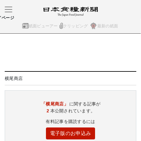
イページ
紙面ビューアー
クリッピング
最新の紙面
横尾商店
「横尾商店」
に関する記事が
2
本公開されています。
有料記事を購読するには
電子版のお申込み