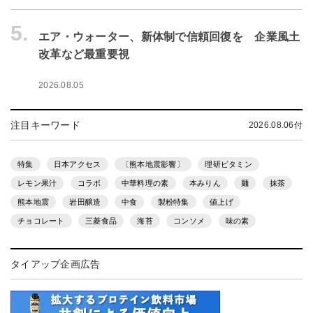
5.
エア・ウォーター、新体制で信頼回復を 企業風土
改革など最重要視
2026.08.05
注目キーワード
2026.08.06付
特集
日本アクセス
〔熊本地震影響〕
理研ビタミン
レモン果汁
コラボ
中華料理の素
本みりん
麺
抹茶
熊本地震
岩田醸造
中食
製粉特集
値上げ
チョコレート
三菱食品
海苔
コンソメ
味の素
タイアップ企画広告