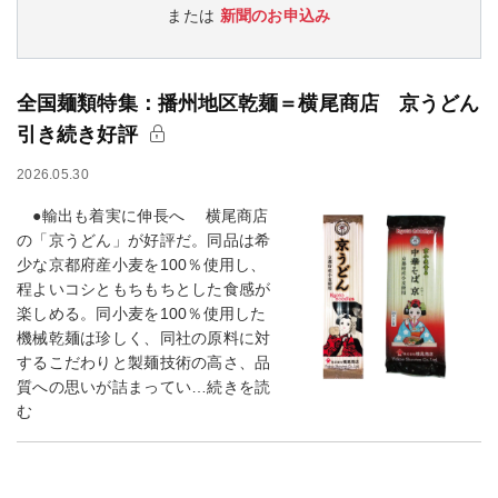
または
新聞のお申込み
全国麺類特集：播州地区乾麺＝横尾商店 京うどん
引き続き好評
2026.05.30
●輸出も着実に伸長へ 横尾商店
の「京うどん」が好評だ。同品は希
少な京都府産小麦を100％使用し、
程よいコシともちもちとした食感が
楽しめる。同小麦を100％使用した
機械乾麺は珍しく、同社の原料に対
するこだわりと製麺技術の高さ、品
質への思いが詰まってい…続きを読
む