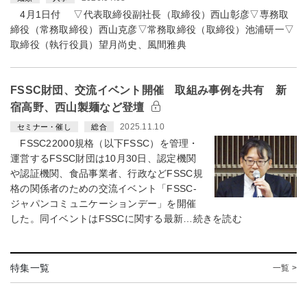
4月1日付 ▽代表取締役副社長（取締役）西山彰彦▽専務取
締役（常務取締役）西山克彦▽常務取締役（取締役）池浦研一▽
取締役（執行役員）望月尚史、風間雅典
FSSC財団、交流イベント開催 取組み事例を共有 新
宿高野、西山製麺など登壇
2025.11.10
セミナー・催し
総合
FSSC22000規格（以下FSSC）を管理・
運営するFSSC財団は10月30日、認定機関
や認証機関、食品事業者、行政などFSSC規
格の関係者のための交流イベント「FSSC-
ジャパンコミュニケーションデー」を開催
した。同イベントはFSSCに関する最新…続きを読む
特集一覧
一覧 >