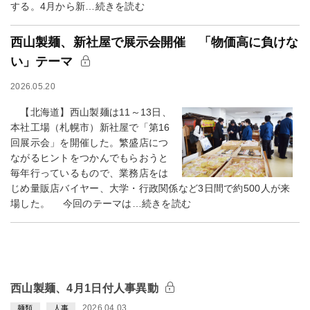
する。4月から新…続きを読む
西山製麺、新社屋で展示会開催 「物価高に負けな
い」テーマ
2026.05.20
【北海道】西山製麺は11～13日、
本社工場（札幌市）新社屋で「第16
回展示会」を開催した。繁盛店につ
ながるヒントをつかんでもらおうと
毎年行っているもので、業務店をは
じめ量販店バイヤー、大学・行政関係など3日間で約500人が来
場した。 今回のテーマは…続きを読む
西山製麺、4月1日付人事異動
2026.04.03
麺類
人事