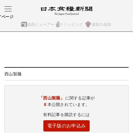
イページ
紙面ビューアー
クリッピング
最新の紙面
西山製麺
「西山製麺」
に関する記事が
8
本公開されています。
有料記事を購読するには
電子版のお申込み