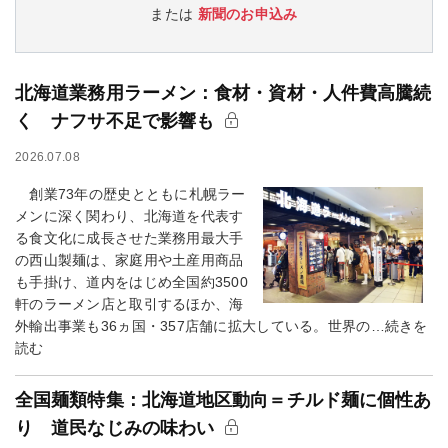
または
新聞のお申込み
北海道業務用ラーメン：食材・資材・人件費高騰続
く ナフサ不足で影響も
2026.07.08
創業73年の歴史とともに札幌ラー
メンに深く関わり、北海道を代表す
る食文化に成長させた業務用最大手
の西山製麺は、家庭用や土産用商品
も手掛け、道内をはじめ全国約3500
軒のラーメン店と取引するほか、海
外輸出事業も36ヵ国・357店舗に拡大している。世界の…続きを
読む
全国麺類特集：北海道地区動向＝チルド麺に個性あ
り 道民なじみの味わい