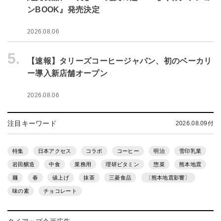
ンBOOK』発売決定
2026.08.06
5.
【速報】タリーズコーヒージャパン、初のベーカリ
ー導入新店舗オープン
2026.08.06
注目キーワード
2026.08.09付
特集
日本アクセス
コラボ
コーヒー
明治
雪印乳業
岩田醸造
中食
業務用
理研ビタミン
惣菜
熊本地震
麺
春
値上げ
抹茶
三菱食品
〔熊本地震影響〕
味の素
チョコレート