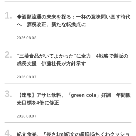
1.
◆酒類流通の未来を探る：一杯の意味問い直す時代
へ 酒税改正、新たな転換点に
2026.08.08
2.
“三菱食品がいてよかった”に全力 4戦略で製販の
成長支援 伊藤社長が方針示す
2026.08.07
3.
【速報】アサヒ飲料、「green cola」好調 年間販
売目標を4倍に修正
2026.08.07
4.
紀文食品、『長さ1m!紀文の超!BIGちくわクッショ