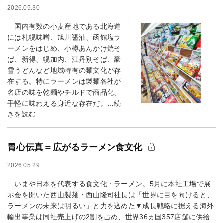
2026.05.30
国内有数の小麦産地である北海道
には札幌味噌、旭川醤油、函館塩ラ
ーメンをはじめ、小樽あんかけ焼そ
ば、新得、幌加内、江丹別そば、豪
雪うどんなど地域特有の麺文化が存
在する。特にラーメンは製麺各社が
名店の味を乾麺やチルドで商品化、
手軽に味わえる身近な存在だ。…続
きを読む
胃心伝真＝広がるラーメン食文化
2026.05.29
いまや日本を代表する食文化・ラーメン。5月に本社工場で展
示会を開いた西山製麺・西山隆司社長は「世界に目を向けると、
ラーメンの未来は明るい」と力を込めた▼成長戦略に据える海外
輸出事業は同社売上げの2割を占め、世界36ヵ国357店舗に供給