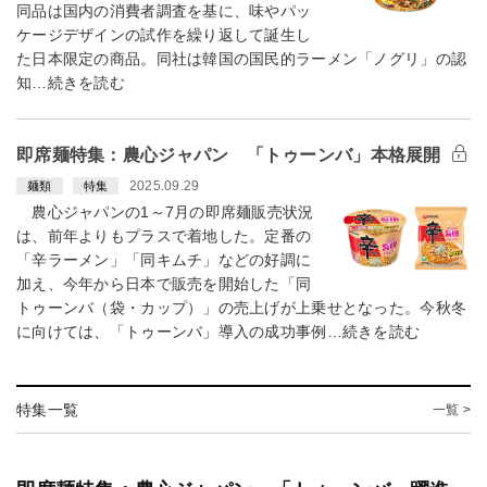
同品は国内の消費者調査を基に、味やパッ
ケージデザインの試作を繰り返して誕生し
た日本限定の商品。同社は韓国の国民的ラーメン「ノグリ」の認
知…続きを読む
即席麺特集：農心ジャパン 「トゥーンバ」本格展開
2025.09.29
麺類
特集
農心ジャパンの1～7月の即席麺販売状況
は、前年よりもプラスで着地した。定番の
「辛ラーメン」「同キムチ」などの好調に
加え、今年から日本で販売を開始した「同
トゥーンバ（袋・カップ）」の売上げが上乗せとなった。今秋冬
に向けては、「トゥーンバ」導入の成功事例…続きを読む
特集一覧
一覧 >