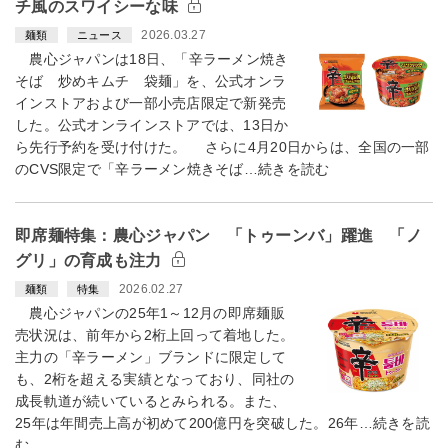
チ風のスワイシーな味
2026.03.27
麺類
ニュース
農心ジャパンは18日、「辛ラーメン焼き
そば 炒めキムチ 袋麺」を、公式オンラ
インストアおよび一部小売店限定で新発売
した。公式オンラインストアでは、13日か
ら先行予約を受け付けた。 さらに4月20日からは、全国の一部
のCVS限定で「辛ラーメン焼きそば…続きを読む
即席麺特集：農心ジャパン 「トゥーンバ」躍進 「ノ
グリ」の育成も注力
2026.02.27
麺類
特集
農心ジャパンの25年1～12月の即席麺販
売状況は、前年から2桁上回って着地した。
主力の「辛ラーメン」ブランドに限定して
も、2桁を超える実績となっており、同社の
成長軌道が続いているとみられる。また、
25年は年間売上高が初めて200億円を突破した。26年…続きを読
む