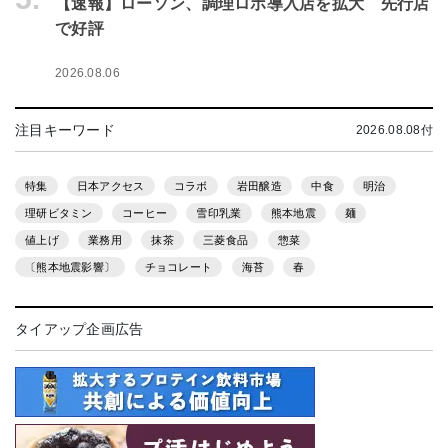
【速報】ローソン、調理ロボ導入店を拡大 先行店
で好評
2026.08.06
注目キーワード
2026.08.08付
特集
日本アクセス
コラボ
岩田醸造
中食
明治
理研ビタミン
コーヒー
雪印乳業
熊本地震
麺
値上げ
業務用
抹茶
三菱食品
惣菜
〔熊本地震影響〕
チョコレート
海苔
春
タイアップ企画広告