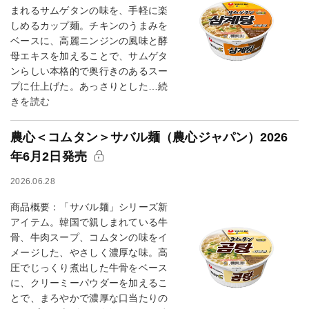
まれるサムゲタンの味を、手軽に楽
しめるカップ麺。チキンのうまみを
ベースに、高麗ニンジンの風味と酵
母エキスを加えることで、サムゲタ
ンらしい本格的で奥行きのあるスー
プに仕上げた。あっさりとした…続
きを読む
農心＜コムタン＞サバル麺（農心ジャパン）2026
年6月2日発売
2026.06.28
商品概要：「サバル麺」シリーズ新
アイテム。韓国で親しまれている牛
骨、牛肉スープ、コムタンの味をイ
メージした、やさしく濃厚な味。高
圧でじっくり煮出した牛骨をベース
に、クリーミーパウダーを加えるこ
とで、まろやかで濃厚な口当たりの