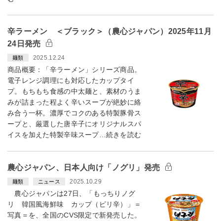
辛ラーメン ＜ブラック＞（農心ジャパン）2025年11月
24日発売
2025.12.24
麺類
商品概要：「辛ラーメン」シリーズ商品。
電子レンジ調理にも対応したカップタイ
プ。もちもち食感の中太麺と、素材のうま
みが詰まった程よく辛いスープが絶妙に絡
み合う一杯。濃厚でコクのある特製豚骨ス
ープと、厳選した唐辛子にオリジナルスパ
イスを加えた特製辛味スープ…続きを読む
農心ジャパン、日本人向け「ノグリ」発売
2025.10.29
麺類
ニュース
農心ジャパンは27日、「もっちりノグ
リ 韓国風海鮮味 カップ（ピリ辛）」＝
写真＝を、全国のCVS限定で新発売した。