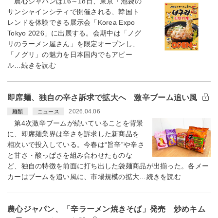
農心ジャパンは16～18日、東京・池袋の
サンシャインシティで開催される、韓国ト
レンドを体験できる展示会「Korea Expo
Tokyo 2026」に出展する。会期中は「ノグ
リのラーメン屋さん」を限定オープンし、
「ノグリ」の魅力を日本国内でもアピー
ル…続きを読む
即席麺、独自の辛さ訴求で拡大へ 激辛ブーム追い風
2026.04.06
麺類
ニュース
第4次激辛ブームが続いていることを背景
に、即席麺業界は辛さを訴求した新商品を
相次いで投入している。今春は“旨辛”や辛さ
と甘さ・酸っぱさを組み合わせたものな
ど、独自の特徴を前面に打ち出した袋麺商品が出揃った。各メー
カーはブームを追い風に、市場規模の拡大…続きを読む
農心ジャパン、「辛ラーメン焼きそば」発売 炒めキム