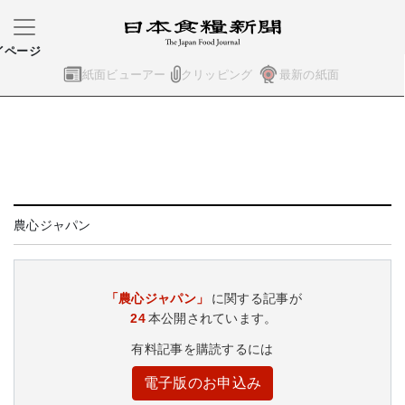
イページ
紙面ビューアー
クリッピング
最新の紙面
農心ジャパン
「農心ジャパン」
に関する記事が
24
本公開されています。
有料記事を購読するには
電子版のお申込み