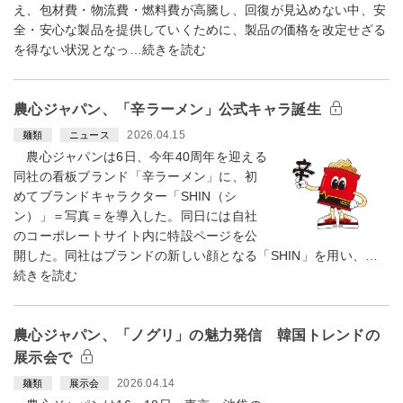
え、包材費・物流費・燃料費が高騰し、回復が見込めない中、安
全・安心な製品を提供していくために、製品の価格を改定せざる
を得ない状況となっ…続きを読む
農心ジャパン、「辛ラーメン」公式キャラ誕生
2026.04.15
麺類
ニュース
農心ジャパンは6日、今年40周年を迎える
同社の看板ブランド「辛ラーメン」に、初
めてブランドキャラクター「SHIN（シ
ン）」＝写真＝を導入した。同日には自社
のコーポレートサイト内に特設ページを公
開した。同社はブランドの新しい顔となる「SHIN」を用い、…
続きを読む
農心ジャパン、「ノグリ」の魅力発信 韓国トレンドの
展示会で
2026.04.14
麺類
展示会