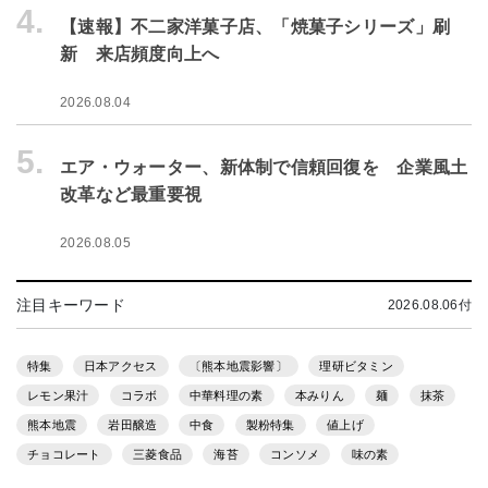
4.
【速報】不二家洋菓子店、「焼菓子シリーズ」刷
新 来店頻度向上へ
2026.08.04
5.
エア・ウォーター、新体制で信頼回復を 企業風土
改革など最重要視
2026.08.05
注目キーワード
2026.08.06付
特集
日本アクセス
〔熊本地震影響〕
理研ビタミン
レモン果汁
コラボ
中華料理の素
本みりん
麺
抹茶
熊本地震
岩田醸造
中食
製粉特集
値上げ
チョコレート
三菱食品
海苔
コンソメ
味の素