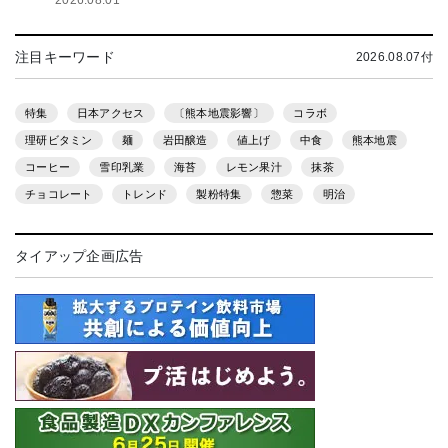
2026.08.01
注目キーワード
2026.08.07付
特集
日本アクセス
〔熊本地震影響〕
コラボ
理研ビタミン
麺
岩田醸造
値上げ
中食
熊本地震
コーヒー
雪印乳業
海苔
レモン果汁
抹茶
チョコレート
トレンド
製粉特集
惣菜
明治
タイアップ企画広告