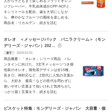
人から子どもまで楽しめるブラッドオレン
ジフレーバー。牛乳由来成分CPP-ACPと、
キシリトールを配合。歯を大切にしなが
ら、爽やかなフルーツの風味を楽しめる。
商品名：リカルデン…続きを読む
オレオ ＜メッセージパック バニラクリーム＞（モン
デリーズ・ジャパン）202…
2026.02.01
菓子
商品概要：「オレオ」シリーズ商品 バレ
ンタインに向けた、3文字メッセージつき個
包装のオレオ。個包装デザインは全15種。
良き◎、神対応など、Z世代に人気の言葉か
ら、大好き、最高！などの世代を問わずに
使いやすい言葉まで短いけれど気持ちがし
っかり届く言葉をラ…続きを読む
ビスケット特集：モンデリーズ・ジャパン 大容量・個