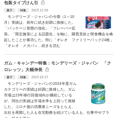
包装タイプけん引
2025.12.03
菓子
特集
モンデリーズ・ジャパンの今期（1～10
月）実績は、前年に続き好調に推移した。
「パッケージ形態の強化」「フレーバー拡
張」「限定施策による話題化」を軸に、購買意欲と喫食機会を喚
起したことが奏功した。特に「オレオ ファミリーパック24枚」
「オレオ メガパッ…続きを読む
ガム・キャンデー特集：モンデリーズ・ジャパン 「ク
ロレッツ」大幅伸長
2025.10.27
菓子
特集
モンデリーズ・ジャパンの2024年度ガム
カテゴリーの実績は好調に推移した。ガム
市場は23年移行回復傾向が継続している
が、同社の実績は市場水準を上回って推移
した。コロナ後の消費者ニーズをとらえ、
出社を再開した人も在宅勤務を続けている人も、仕事中やプラ