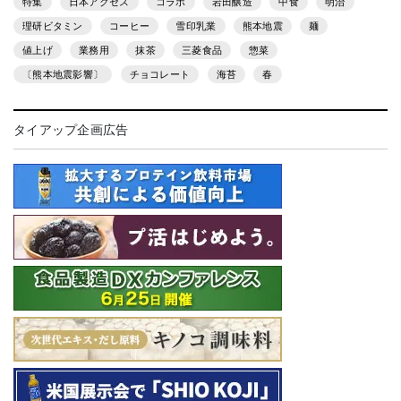
特集
日本アクセス
コラボ
岩田醸造
中食
明治
理研ビタミン
コーヒー
雪印乳業
熊本地震
麺
値上げ
業務用
抹茶
三菱食品
惣菜
〔熊本地震影響〕
チョコレート
海苔
春
タイアップ企画広告