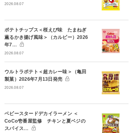
2026.08.07
ポテトチップス＜桜えび味 たまねぎ
薫るかき揚げ風味＞（カルビー）2026
年7…
2026.08.07
ウルトラポテト＜超カレー味＞（亀田
製菓）2026年7月13日発売
2026.08.07
ベビースタードデカイラーメン ＜
CoCo壱番屋監修 チキンと夏ベジの
スパイス…