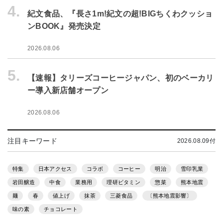
4.
紀文食品、『長さ1m!紀文の超!BIGちくわクッショ
ンBOOK』発売決定
2026.08.06
5.
【速報】タリーズコーヒージャパン、初のベーカリ
ー導入新店舗オープン
2026.08.06
注目キーワード
2026.08.09付
特集
日本アクセス
コラボ
コーヒー
明治
雪印乳業
岩田醸造
中食
業務用
理研ビタミン
惣菜
熊本地震
麺
春
値上げ
抹茶
三菱食品
〔熊本地震影響〕
味の素
チョコレート