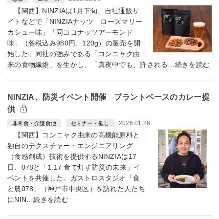
【関西】NINZIAは1月下旬、自社通販サ
イトなどで「NINZIAナッツ ローズマリー
カシュー味」「同ココナッツアーモンド
味」（各税込み980円、120g）の販売を開
始した。同社の強みである「コンニャク由
来の食物繊維」を生かし、「真夜中でも、許される…続きを読む
NINZIA、防災イベント開催 プラントベースのカレー提
供
2026.01.26
非常食・介護食他
セミナー・催し
【関西】コンニャク由来の高機能原料と
独自のテクスチャー・エンジニアリング
（食感創成）技術を提供するNINZIAは17
日、078と「1.17 食で灯す防災の未来」イ
ベントを共催した。ガストロスタジオ「食
と農078」（神戸市中央区）を訪れた人たち
にNIN…続きを読む