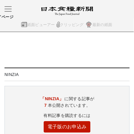
イページ
紙面ビューアー
クリッピング
最新の紙面
NINZIA
「NINZIA」
に関する記事が
7
本公開されています。
有料記事を購読するには
電子版のお申込み