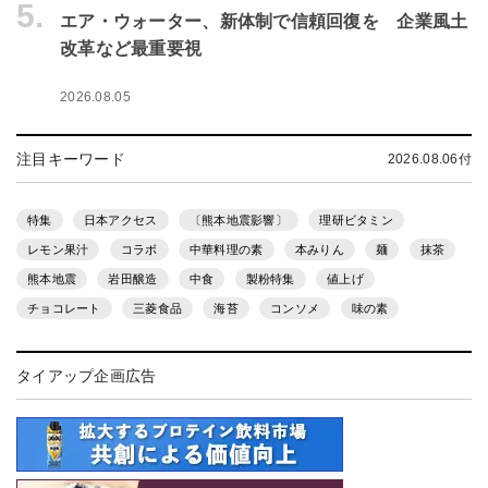
5.
エア・ウォーター、新体制で信頼回復を 企業風土
改革など最重要視
2026.08.05
注目キーワード
2026.08.06付
特集
日本アクセス
〔熊本地震影響〕
理研ビタミン
レモン果汁
コラボ
中華料理の素
本みりん
麺
抹茶
熊本地震
岩田醸造
中食
製粉特集
値上げ
チョコレート
三菱食品
海苔
コンソメ
味の素
タイアップ企画広告