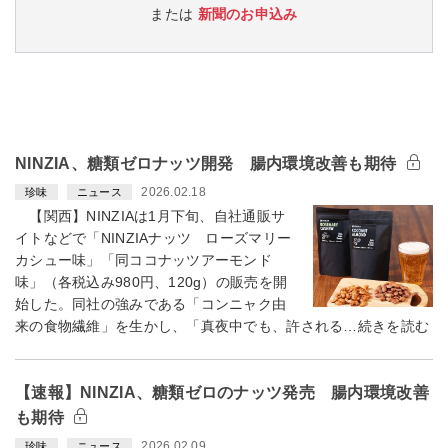
または
新聞のお申込み
NINZIA、糖類ゼロナッツ開発 腸内環境改善も期待
2026.02.18
珍味
ニュース
【関西】NINZIAは1月下旬、自社通販サ
イトなどで「NINZIAナッツ ローズマリー
カシュー味」「同ココナッツアーモンド
味」（各税込み980円、120g）の販売を開
始した。同社の強みである「コンニャク由
来の食物繊維」を生かし、「真夜中でも、許される…続きを読む
【速報】NINZIA、糖類ゼロのナッツ発売 腸内環境改善
も期待
2026.02.09
珍味
ニュース