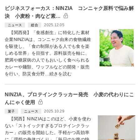
ビジネスフォーカス：NINZIA コンニャク原料で悩み解
決 小麦粉・肉など素…
2025.12.05
ニュース
総合
【関西発】「食感創生」に特化した素材
企業NINZIAは、コンニャク由来の食物繊維
を駆使し、「食の制限がある人でも食を楽
しめる世界」を目指す。原料販売を軸に、
肥満や糖尿病の人でもおいしく食べられる
カレーや麺類、ワッフルなどの開発・販売
を行い、防災食分野…続きを読む
NINZIA、プロテインクラッカー発売 小麦の代わりにこ
んにゃく使用
2025.10.29
菓子
ニュース
【関西】NINZIAはこのほど、小麦を使わ
ない「ストイックすぎるプロテインクラッ
カー」の販売を開始した。手軽かつ高効率
に「理想の身体づくり」「毎日のお腹の快