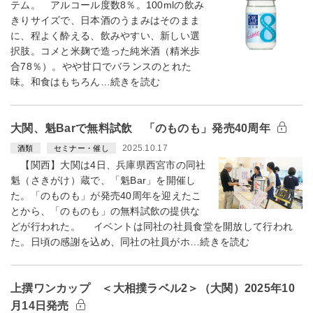
テム。 アルコール度数8％。100mlの飲み
きりサイズで、日本酒のうまみはそのまま
に、程よく酔える、飲みやすい、新しい選
択肢。コメと米麹で造った純米酒（精米歩
合78％）。やや甘口でバランスのとれた
味。和食はもちろん…続きを読む
大関、魁Barで無料試飲 「のものも」発売40周年
2025.10.17
酒類
セミナー・催し
【関西】大関は4日、兵庫県西宮市の同社
魁（さきがけ）蔵で、「魁Bar」を開催し
た。「のものも」が発売40周年を迎えたこ
とから、「のものも」の無料試飲の提供な
どが行われた。 イベントは同社の社員食堂を開放して行われ
た。日頃の感謝を込め、同社の社員がホ…続きを読む
上撰ワンカップ ＜大相撲ラベル2＞（大関）2025年10
月14日発売