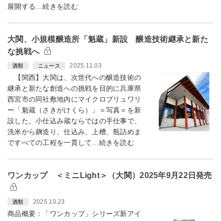
展開する…続きを読む
大関、小規模醸造所「魁蔵」新設 醸造技術継承と新た
な挑戦へ
2025.11.03
酒類
ニュース
【関西】大関は、次世代への醸造技術の
継承と新たな創造への挑戦を目的に兵庫県
西宮市の同社敷地内にマイクロブリュワリ
ー「魁蔵（さきがけくら）」＝写真＝を新
設した。小仕込み蔵ならではの手仕事で、
洗米から麹造り、仕込み、上槽、瓶詰めま
ですべての工程を一貫して…続きを読む
ワンカップ ＜ミニLight＞（大関）2025年9月22日発売
2025.10.23
酒類
商品概要：「ワンカップ」シリーズ新アイ