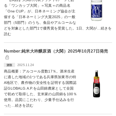
る「ワンカップ大関」＝写真＝の商品名
「One CUP」が、日本ネーミング協会が主
催する「日本ネーミング大賞2025」の一般
部門（5部門）のうち、食品やアルコールな
どを対象とした部門1で優秀賞を受賞した。1日、大関が…続きを
読む
Number:純米大吟醸原酒（大関）2025年10月27日発売
2025.11.24
酒類
商品概要：アルコール度数17％。酒米生産
に適した地域の1つである兵庫県加東市の特
A地区で、農作物の安全性を証明する国際認
証GLOBALG.A.P.を山田錦農家として全国
で初めて取得した、玄米家の山田錦を100％
使用。品質にこだわり、少量手仕込みを行
った…続きを読む