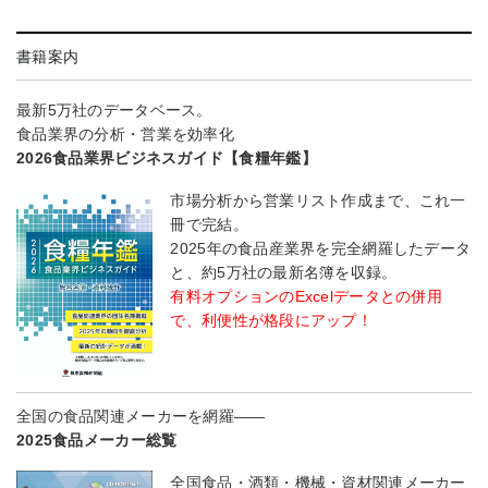
書籍案内
最新5万社のデータベース。
食品業界の分析・営業を効率化
2026食品業界ビジネスガイド【食糧年鑑】
市場分析から営業リスト作成まで、これ一
冊で完結。
2025年の食品産業界を完全網羅したデータ
と、約5万社の最新名簿を収録。
有料オプションのExcelデータとの併用
で、利便性が格段にアップ！
全国の食品関連メーカーを網羅――
2025食品メーカー総覧
全国食品・酒類・機械・資材関連メーカー