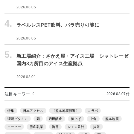
2026.08.05
4.
ラベルレスPET飲料、バラ売り可能に
2026.08.05
5.
新工場紹介：さかえ屋・アイス工場 シャトレーゼ
国内3カ所目のアイス生産拠点
2026.08.01
注目キーワード
2026.08.07付
特集
日本アクセス
〔熊本地震影響〕
コラボ
理研ビタミン
麺
岩田醸造
値上げ
中食
熊本地震
コーヒー
雪印乳業
海苔
レモン果汁
抹茶