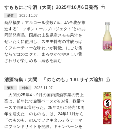
すももにごり酒（大関）2025年10月6日発売
2025.11.07
酒類
商品概要：アルコール度数7％。JA全農が推
進する"ニッポンエールプロジェクト”との共
同開発商品。国産の山梨県産スモモ果汁を
ぜいたくに使用し、スモモ特有の甘酸っぱ
くフルーティーな味わいが特徴。にごり酒
ならではのコクと、まろやかでやさしい舌
ざわりが楽しめる…続きを読む
清酒特集：大関 「のものも」1.8Lサイズ追加
2025.11.07
酒類
特集
大関の25年4～9月の国内清酒事業の売上
高は、前年比で金額ベースが6％増、数量ベ
ースで同9％増だった。25年2月に発売40周
年を迎えた「のものも」は、24年11月から
「のものも、のんでフクキタル」をテーマ
にブランドサイトを開設。キャンペーンを