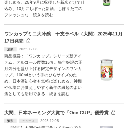
楽しめる。25年9月に収穫した新米だけで仕
込み、10月にしぼった新酒。しぼりたての
フレッシュな…続きを読む
ワンカップミニ大吟醸 干支ラベル（大関）2025年11月
17日発売
2025.12.08
酒類
商品概要：「ワンカップ」シリーズ新アイ
テム。アルコール度数15％。毎年好評の正
月気分を盛り上げる限定デザインのワンカ
ップ。100mlという手のひらサイズのた
め、日本酒初心者も気軽に楽しめる。神棚
や仏壇にお供えしやすく新年の縁起のよい
酒としても活用できる…続きを読む
大関、日本ネーミング大賞で「One CUP」優秀賞
2025.12.05
酒類
ニュース
【関西】大関の代表ブランドの一つであ