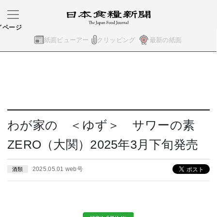
イページ
紙面ビューアー
クリッピング
最新の紙面
わが家の ＜ゆず＞ サワーの素
ZERO（大関）2025年3月下旬発売
2025.05.01 web号
酒類