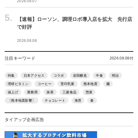
2026.08.07
5.
【速報】ローソン、調理ロボ導入店を拡大 先行店
で好評
2026.08.06
注目キーワード
2026.08.08付
特集
日本アクセス
コラボ
岩田醸造
中食
明治
理研ビタミン
コーヒー
雪印乳業
熊本地震
麺
値上げ
業務用
抹茶
三菱食品
惣菜
〔熊本地震影響〕
チョコレート
海苔
春
タイアップ企画広告