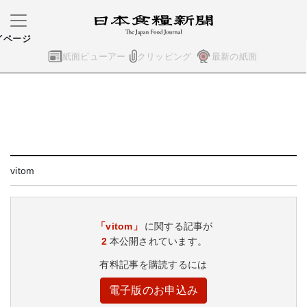
イページ
紙面ビューアー
クリッピング
最新の紙面
vitom
「vitom」
に関する記事が
2
本公開されています。
有料記事を購読するには
電子版のお申込み