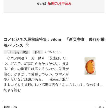
または
新聞のお申込み
コメビジネス最前線特集：vitom 「新災害食」優れた栄
養バランス
2025.10.16
コメ・もち・穀類
特集
◇コメ関連メーカー動向 災害は、い
つ、どこで、誰に起きるかわかない。備え
る「食」の重要性は高まるものの、栄養が
偏る、かさばって備蓄しづらい、水や火が
使えないなど課題がある。 vitomが発売
するコメを主原料にした携帯災害食「おにもち」は、食べやす…
続きを読む
特集一覧
一覧 >