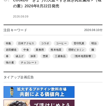
CookDo きょうの大皿＜すき焼き肉豆腐用＞（味
の素）2026年8月22日発売
2026.08.09
注目キーワード
2026.08.10付
特集
日本アクセス
コラボ
コーヒー
雪印乳業
明治
岩田醸造
中食
業務用
熊本地震
理研ビタミン
麺
春
値上げ
抹茶
惣菜
三菱食品
〔熊本地震影響〕
味の素
チョコレート
タイアップ企画広告