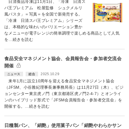
日清食品冷凍は11月1日、「冷凍 日清ス
パ王プレミアム 松屋監修 シュクメルリ
風パスタ」＝写真＝を全国で新発売する。
「冷凍 日清スパ王プレミアム」シリーズ
は、本格的な味わいのバリエーション豊か
なメニューが電子レンジの簡単調理で楽しめる商品として人気
を…続きを読む
食品安全マネジメント協会、会員報告会・参加者交流会
開催
2025.10.29
ニュース
総合
来年1月に設立10周年を迎える食品安全マネジメント協会
（JFSM、小谷雅紀理事長兼事務局長）は11月27日（木）、ビジ
ョンセンター東京虎ノ門（東京都港区虎ノ門2-4-7）とオンライ
ンのハイブリッド形式で「JFSM会員報告会・参加者交流会」を
開催する。…続きを読む
日糧製パン、「絹艶」使用菓子パン「絹艶やわらかサン