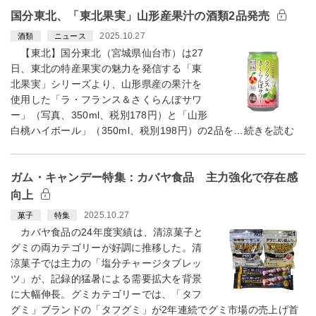
国分東北、「東北果実」山形産果汁の酒類2品発売
2025.10.27
酒類
ニュース
【東北】国分東北（宮城県仙台市）は27
日、東北の特産果実の魅力を発信する「東
北果実」シリーズより、山形県産の果汁を
使用した「ラ・フランス＆さくらんぼサワ
ー」（写真、350ml、税別178円）と「山形
白桃ハイボール」（350ml、税別198円）の2品を…続きを読む
ガム・キャンデー特集：カバヤ食品 主力強化で存在感
向上
2025.10.27
菓子
特集
カバヤ食品の24年度実績は、清涼菓子と
グミの両カテゴリーが好調に推移した。清
涼菓子では主力の「塩分チャージタブレッ
ツ」が、記録的猛暑による需要拡大を背景
に大幅伸長。グミカテゴリーでは、「タフ
グミ」ブランドの「タフグミ」が2年連続でグミ市場の売上げ首