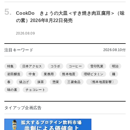
5.
CookDo きょうの大皿＜すき焼き肉豆腐用＞（味
の素）2026年8月22日発売
2026.08.09
注目キーワード
2026.08.10付
特集
日本アクセス
コラボ
コーヒー
雪印乳業
明治
岩田醸造
中食
業務用
熊本地震
理研ビタミン
麺
春
値上げ
抹茶
惣菜
三菱食品
〔熊本地震影響〕
味の素
チョコレート
タイアップ企画広告