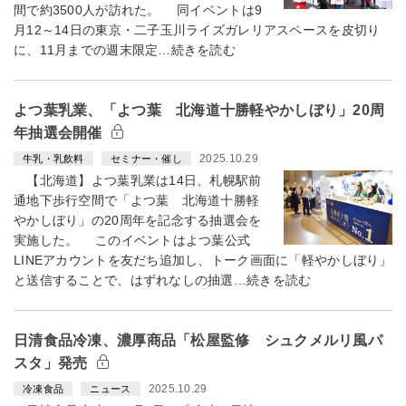
間で約3500人が訪れた。 同イベントは9
月12～14日の東京・二子玉川ライズガレリアスペースを皮切り
に、11月までの週末限定…続きを読む
よつ葉乳業、「よつ葉 北海道十勝軽やかしぼり」20周
年抽選会開催
2025.10.29
牛乳・乳飲料
セミナー・催し
【北海道】よつ葉乳業は14日、札幌駅前
通地下歩行空間で「よつ葉 北海道十勝軽
やかしぼり」の20周年を記念する抽選会を
実施した。 このイベントはよつ葉公式
LINEアカウントを友だち追加し、トーク画面に「軽やかしぼり」
と送信することで、はずれなしの抽選…続きを読む
日清食品冷凍、濃厚商品「松屋監修 シュクメルリ風パ
スタ」発売
2025.10.29
冷凍食品
ニュース