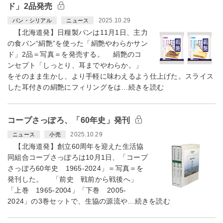
ド」2品発売
2025.10.29
パン・シリアル
ニュース
【北海道発】日糧製パンは11月1日、主力
の食パン“絹艶”を使った「絹艶やわらかサン
ド」2品＝写真＝を発売する。 絹艶のコ
ンセプト「しっとり、耳までやわらか。」
をそのまま生かし、より手軽に味わえるよう仕上げた。スライス
した耳付きの絹艶にフィリングをは…続きを読む
コープさっぽろ、「60年史」発刊
2025.10.29
ニュース
小売
【北海道発】創立60周年を迎えた生活協
同組合コープさっぽろは10月1日、「コープ
さっぽろ60年史 1965-2024」＝写真＝を
発刊した。 「前史 戦前から戦後へ」
「上巻 1965-2004」「下巻 2005-
2024」の3巻セットで、生協の源流や…続きを読む