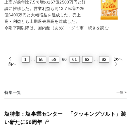
上高が前年比7.5％増の167億2500万円と好
調に推移した。営業利益も同13.7％増の26
億6400万円と大幅増益を達成した。売上
高・利益とも上期過去最高を達成した。
今期下期以降は、国内飴（あめ）・グミ市…続きを読む
次へ
1
58
59
61
62
82
…
60
…
前へ
特集一覧
一覧 >
塩特集：塩事業センター 「クッキングソルト」装
い新たに50周年