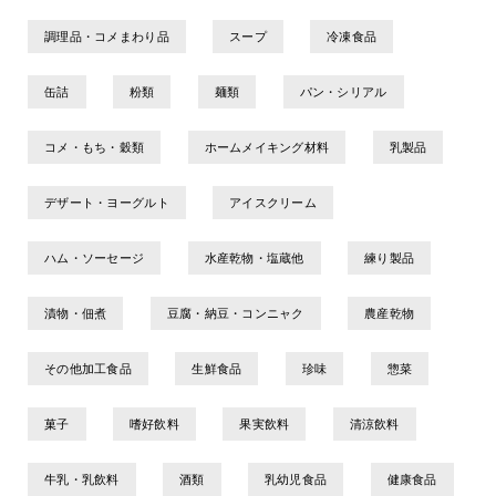
調理品・コメまわり品
スープ
冷凍食品
缶詰
粉類
麺類
パン・シリアル
コメ・もち・穀類
ホームメイキング材料
乳製品
デザート・ヨーグルト
アイスクリーム
ハム・ソーセージ
水産乾物・塩蔵他
練り製品
漬物・佃煮
豆腐・納豆・コンニャク
農産乾物
その他加工食品
生鮮食品
珍味
惣菜
菓子
嗜好飲料
果実飲料
清涼飲料
牛乳・乳飲料
酒類
乳幼児食品
健康食品