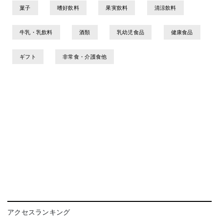
菓子
嗜好飲料
果実飲料
清涼飲料
牛乳・乳飲料
酒類
乳幼児食品
健康食品
ギフト
非常食・介護食他
アクセスランキング