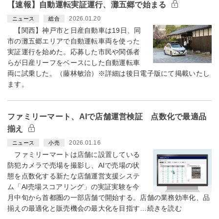
【速報】自動運転実証運行、灘五郷で始まる
2026.01.20
ニュース
総合
【関西】神戸市と日産自動車は19日、同
市の灘五郷エリアで自動運転車両を使った
実証運行を始めた。応募した市民や関係者
らが日産リーフをベースにした自動運転車
両に試乗した。（藤林敏治）※詳細は後日電子版にて掲載いたし
ます。
ファミリーマート、AIで店舗運営検証 点数化で最適品
揃え
2026.01.16
ニュース
小売
ファミリーマートは店舗に設置している
防犯カメラで売場を撮影し、AIで売場の状
態を点数化する新たな店舗運営支援システ
ム「AI売場スコアリング」の実証実験を今
月中旬から首都圏の一部店舗で開始する。店舗の業務効率化、品
揃えの最適化と販売機会の最大化を目指す…続きを読む