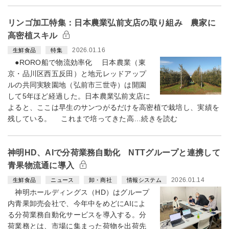
リンゴ加工特集：日本農業弘前支店の取り組み 農家に
高密植スキル
2026.01.16
生鮮食品
特集
●RORO船で物流効率化 日本農業（東
京・品川区西五反田）と地元レッドアップ
ルの共同実験園地（弘前市三世寺）は開園
して5年ほど経過した。日本農業弘前支店に
よると、ここは早生のサンつがるだけを高密植で栽培し、実績を
残している。 これまで培ってきた高…続きを読む
神明HD、AIで分荷業務自動化 NTTグループと連携して
青果物流通に導入
2026.01.14
生鮮食品
ニュース
卸・商社
情報システム
神明ホールディングス（HD）はグループ
内青果卸売会社で、今年中をめどにAIによ
る分荷業務自動化サービスを導入する。分
荷業務とは、市場に集まった荷物を出荷先