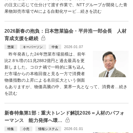
の注文に応じて仕分けて渡す作業で、NTTグループが開発した青
果物卸売市場でAIによる自動化サービ…続きを読む
2026新春の抱負：日本惣菜協会・平井浩一郎会長 人材
育成支援を継続
2026.01.07
惣菜
キーパーソン
中食
昨年発表した24年惣菜市場規模は、前年
比2.8％増の11兆2882億円と過去最高を更
新しました。コロナ禍で一時的に落ち込ん
だ市場からの本格回復と見る一方で消費者
物価指数の上昇による名目拡大という側面
もありますが、物価高騰の中、業界一丸となって、消費者…続き
を読む
新春特集第1部：重大トレンド解説2026＝人材のパフォ
ーマンス 能力発揮へ環…
2026.01.01
特集
小売
情報システム