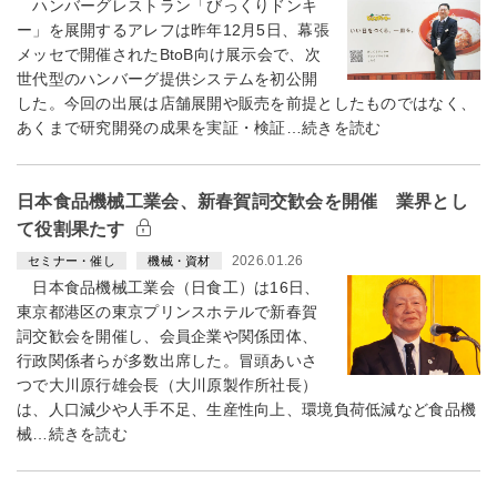
ハンバーグレストラン「びっくりドンキ
ー」を展開するアレフは昨年12月5日、幕張
メッセで開催されたBtoB向け展示会で、次
世代型のハンバーグ提供システムを初公開
した。今回の出展は店舗展開や販売を前提としたものではなく、
あくまで研究開発の成果を実証・検証…続きを読む
日本食品機械工業会、新春賀詞交歓会を開催 業界とし
て役割果たす
2026.01.26
セミナー・催し
機械・資材
日本食品機械工業会（日食工）は16日、
東京都港区の東京プリンスホテルで新春賀
詞交歓会を開催し、会員企業や関係団体、
行政関係者らが多数出席した。冒頭あいさ
つで大川原行雄会長（大川原製作所社長）
は、人口減少や人手不足、生産性向上、環境負荷低減など食品機
械…続きを読む