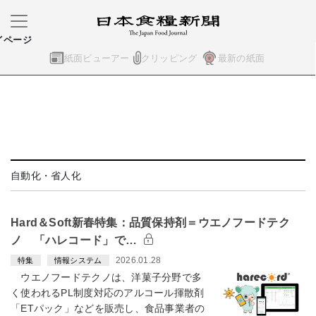
イページ
紙面ビューアー
クリッピング
最新の紙面
自動化・省人化
Hard＆Soft新春特集：品質保持剤＝ウエノフードテク
ノ 「ハレコード」で…
2026.01.28
特集
情報システム
ウエノフードテクノは、洋菓子分野で多
く使われるPL制度対応のアルコール揮散剤
「ETパック」などを販売し、食品事業者の