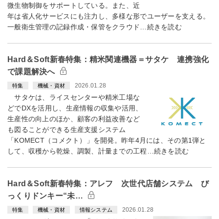
微生物制御をサポートしている。また、近
年は省人化サービスにも注力し、多様な形でユーザーを支える。
一般衛生管理の記録作成・保管をクラウド…続きを読む
Hard＆Soft新春特集：精米関連機器＝サタケ 連携強化
で課題解決へ
2026.01.28
特集
機械・資材
サタケは、ライスセンターや精米工場な
どでDXを活用し、生産情報の収集や活用、
生産性の向上のほか、顧客の利益改善など
も図ることができる生産支援システム
「KOMECT（コメクト）」を開発。昨年4月には、その第1弾と
して、収穫から乾燥、調製、計量までの工程…続きを読む
Hard＆Soft新春特集：アレフ 次世代店舗システム び
っくりドンキー“未…
2026.01.28
特集
機械・資材
情報システム