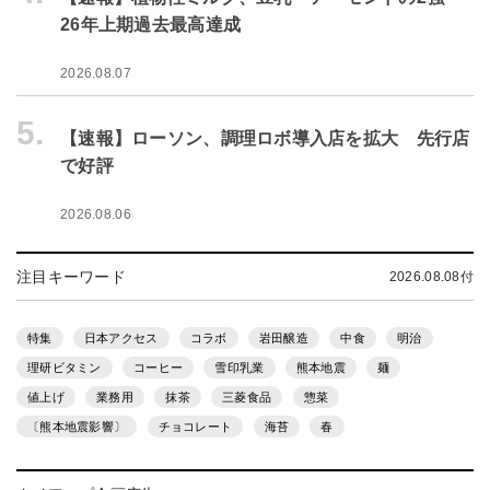
26年上期過去最高達成
2026.08.07
5.
【速報】ローソン、調理ロボ導入店を拡大 先行店
で好評
2026.08.06
注目キーワード
2026.08.08付
特集
日本アクセス
コラボ
岩田醸造
中食
明治
理研ビタミン
コーヒー
雪印乳業
熊本地震
麺
値上げ
業務用
抹茶
三菱食品
惣菜
〔熊本地震影響〕
チョコレート
海苔
春