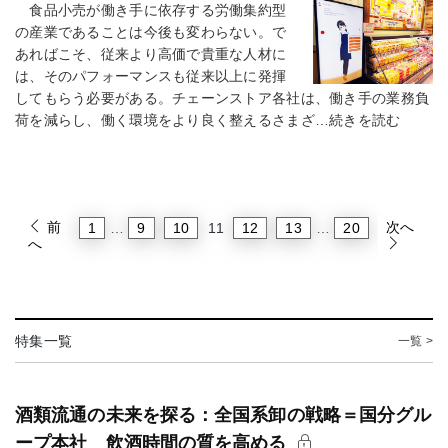
食品小売が働き手に依存する労働集約型
の産業であることは今後も変わらない。で
あればこそ、従来より高価で貴重な人材に
は、そのパフォーマンスも従来以上に発揮
してもらう必要がある。チェーンストア各社は、働き手の業務負
荷を減らし、働く環境をより良く整えるさまざ…続きを読む
前
次へ
1
9
10
12
13
20
…
11
…
へ
特集一覧
一覧 >
酒類流通の未来を探る：全国系卸の戦略＝国分グル
ープ本社 飲酒時間の質を高める