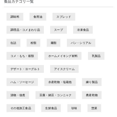
食品カテゴリ一覧
調味料
食用油
スプレッド
調理品・コメまわり品
スープ
冷凍食品
缶詰
粉類
麺類
パン・シリアル
コメ・もち・穀類
ホームメイキング材料
乳製品
デザート・ヨーグルト
アイスクリーム
ハム・ソーセージ
水産乾物・塩蔵他
練り製品
漬物・佃煮
豆腐・納豆・コンニャク
農産乾物
その他加工食品
生鮮食品
珍味
惣菜