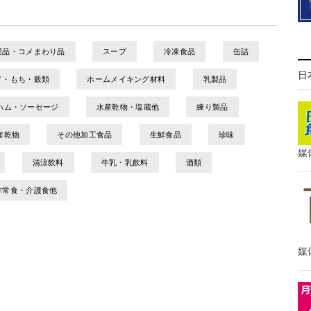
理品・コメまわり品
スープ
冷凍食品
缶詰
日
メ・もち・穀類
ホームメイキング材料
乳製品
ハム・ソーセージ
水産乾物・塩蔵他
練り製品
産乾物
その他加工食品
生鮮食品
珍味
媒
清涼飲料
牛乳・乳飲料
酒類
非常食・介護食他
媒