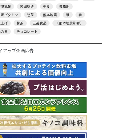
雪印乳業
岩田醸造
中食
業務用
理研ビタミン
惣菜
熊本地震
麺
春
値上げ
抹茶
三菱食品
〔熊本地震影響〕
味の素
チョコレート
イアップ企画広告