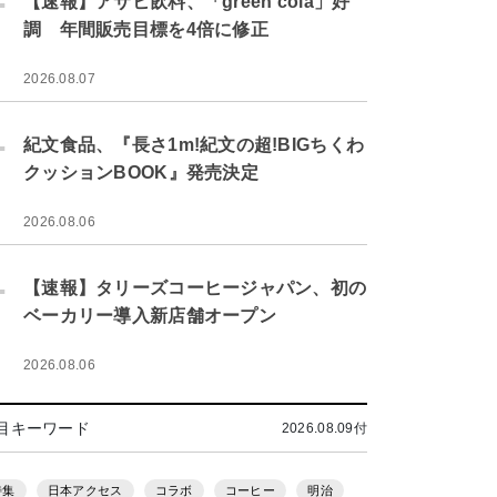
【速報】アサヒ飲料、「green cola」好
調 年間販売目標を4倍に修正
2026.08.07
.
紀文食品、『長さ1m!紀文の超!BIGちくわ
クッションBOOK』発売決定
2026.08.06
.
【速報】タリーズコーヒージャパン、初の
ベーカリー導入新店舗オープン
2026.08.06
目キーワード
2026.08.09付
特集
日本アクセス
コラボ
コーヒー
明治