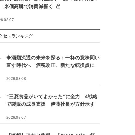
 米価高騰で消費減響く
26.08.07
クセスランキング
.
◆酒類流通の未来を探る：一杯の意味問い
直す時代へ 酒税改正、新たな転換点に
2026.08.08
.
“三菱食品がいてよかった”に全力 4戦略
で製販の成長支援 伊藤社長が方針示す
2026.08.07
.