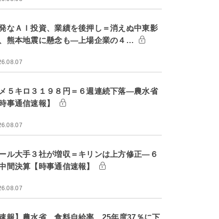
発なＡＩ投資、業績を後押し＝消えぬ中東影
、熊本地震に懸念も―上場企業の４…
26.08.07
メ５キロ３１９８円＝６週連続下落―農水省
時事通信速報】
26.08.07
ール大手３社が増収＝キリンは上方修正―６
中間決算【時事通信速報】
26.08.07
速報】農水省、食料自給率 25年度37％に下