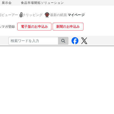
展示会
食品市場開拓ソリューション
面ビューアー
クリッピング
最新の紙面
マイページ
ルマガ登録
電子版のお申込み
新聞のお申込み
検索