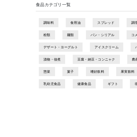
食品カテゴリ一覧
調味料
食用油
スプレッド
調
粉類
麺類
パン・シリアル
コ
デザート・ヨーグルト
アイスクリーム
漬物・佃煮
豆腐・納豆・コンニャク
農
惣菜
菓子
嗜好飲料
果実飲料
乳幼児食品
健康食品
ギフト