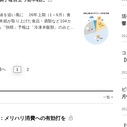
を追い風に 26年上期（1～6月）食
活
本紙が取り上げた食品・酒類など104カ
響
る「快晴」予報は「冷凍米飯類」のみと…
20
コ
【
前へ
1
2
20
ビ
月
一覧 >
20
報：メリハリ消費への有効打を
【