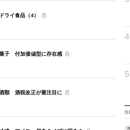
ドライ食品（4）
4
：菓子 付加価値型に存在感
5
：酒類 酒税改正が最注目に
注