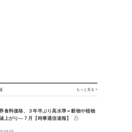
報
もっと見る >
界食料価格、３年半ぶり高水準＝穀物や植物
値上がり―７月【時事通信速報】
26.08.08