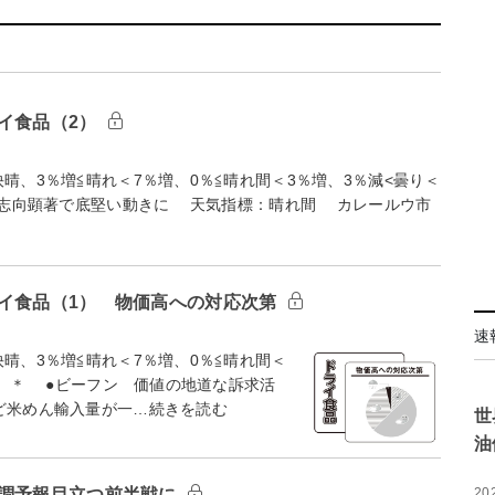
イ食品（2）
、3％増≦晴れ＜7％増、0％≦晴れ間＜3％増、3％減<曇り＜
顕著で底堅い動きに 天気指標：晴れ間 カレールウ市
ライ食品（1） 物価高への対応次第
速
、3％増≦晴れ＜7％増、0％≦晴れ間＜
＊ ●ビーフン 価値の地道な訴求活
ど米めん輸入量が一…続きを読む
世
油
20
堅調予報目立つ前半戦に