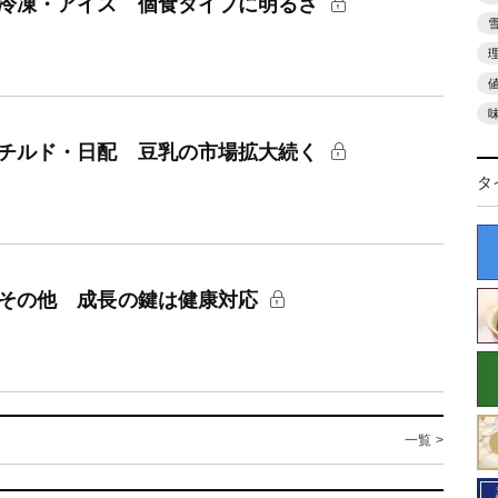
：冷凍・アイス 個食タイプに明るさ
：チルド・日配 豆乳の市場拡大続く
タ
：その他 成長の鍵は健康対応
一覧 >