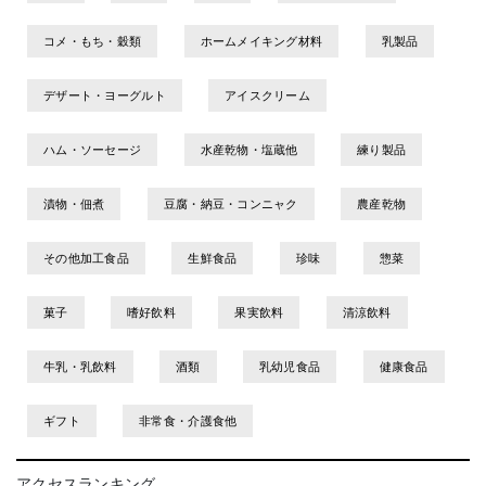
コメ・もち・穀類
ホームメイキング材料
乳製品
デザート・ヨーグルト
アイスクリーム
ハム・ソーセージ
水産乾物・塩蔵他
練り製品
漬物・佃煮
豆腐・納豆・コンニャク
農産乾物
その他加工食品
生鮮食品
珍味
惣菜
菓子
嗜好飲料
果実飲料
清涼飲料
牛乳・乳飲料
酒類
乳幼児食品
健康食品
ギフト
非常食・介護食他
アクセスランキング