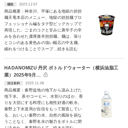
2025.12.07
麺類
商品概要：神奈川、平塚にある地獄の担担
麺天竜本店のメニュー、地獄の担担麺プロ
フェッショナル編をタテ型ビッグカップで
再現した。ごまのコクと甘みに唐辛子の辛
みを合わせた濃厚激辛担担麺。麺は、張り
とコシのある黄色みの強い幅広の中太麺。
縮れをつけることでスープ…続きを読む
HADANOMIZU 丹沢 ボトルドウォーター（横浜油脂工
業）2025年9月…
2025.11.08
清涼飲料
商品概要：秦野盆地の地下から汲み上げた
地下水。 茶やコーヒー、水割りのほか、香
りを大切にする料理にも相性好適の軟水。
秦野上下水道局が自信をもって製造してい
る、おいしい秦野の水。自然の風味を損な
うことなく、秦野名水の魅力をボトルに閉
じ込めた。来客時のもて…続きを読む