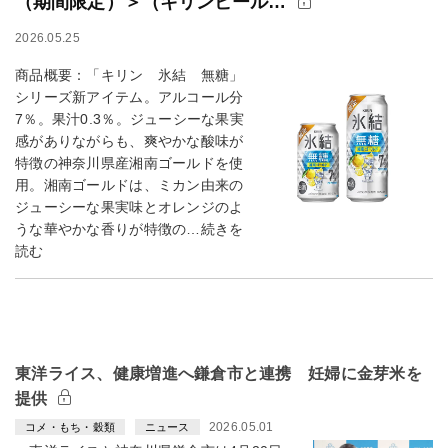
（期間限定）＞（キリンビール…
2026.05.25
商品概要：「キリン 氷結 無糖」
シリーズ新アイテム。アルコール分
7％。果汁0.3％。ジューシーな果実
感がありながらも、爽やかな酸味が
特徴の神奈川県産湘南ゴールドを使
用。湘南ゴールドは、ミカン由来の
ジューシーな果実味とオレンジのよ
うな華やかな香りが特徴の…続きを
読む
東洋ライス、健康増進へ鎌倉市と連携 妊婦に金芽米を
提供
2026.05.01
コメ・もち・穀類
ニュース