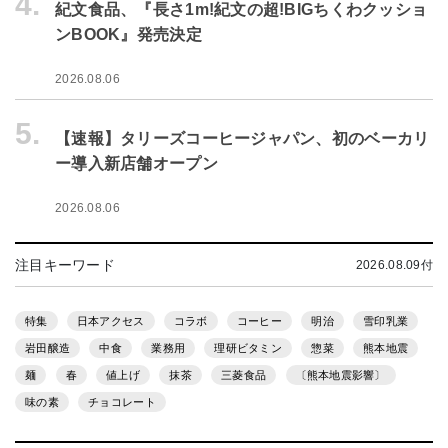
4.
紀文食品、『長さ1m!紀文の超!BIGちくわクッショ
ンBOOK』発売決定
2026.08.06
5.
【速報】タリーズコーヒージャパン、初のベーカリ
ー導入新店舗オープン
2026.08.06
注目キーワード
2026.08.09付
特集
日本アクセス
コラボ
コーヒー
明治
雪印乳業
岩田醸造
中食
業務用
理研ビタミン
惣菜
熊本地震
麺
春
値上げ
抹茶
三菱食品
〔熊本地震影響〕
味の素
チョコレート