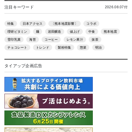
注目キーワード
2026.08.07付
特集
日本アクセス
〔熊本地震影響〕
コラボ
理研ビタミン
麺
岩田醸造
値上げ
中食
熊本地震
雪印乳業
海苔
コーヒー
レモン果汁
抹茶
チョコレート
トレンド
製粉特集
惣菜
明治
タイアップ企画広告