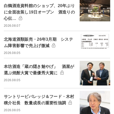
白鶴酒造資料館のショップ、20年ぶり
に全面改装し19日オープン 酒造りの
心伝…
2026.08.07
北海道酒類販売・26年3月期 システ
ム障害影響で売上げ微減
2026.08.05
本坊酒造「蔵の隠き魅やげ」 酒屋が
選ぶ焼酎大賞で最優秀大賞に
2026.08.05
サントリービバレッジ＆フード・木村
穣介社長 数量成長の重要性強調
2026.08.05