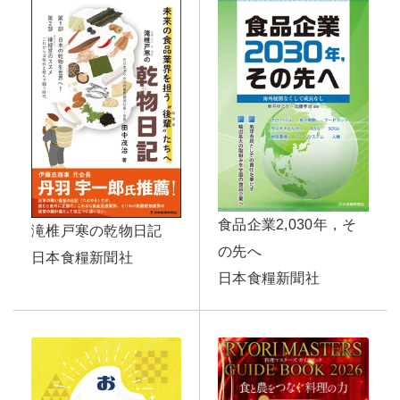
食品企業2,030年，そ
滝椎戸寒の乾物日記
の先へ
日本食糧新聞社
日本食糧新聞社