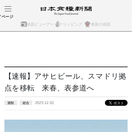
イページ
紙面ビューアー
クリッピング
最新の紙面
【速報】アサヒビール、スマドリ拠
点を移転 来春、表参道へ
2025.12.02
酒類
総合