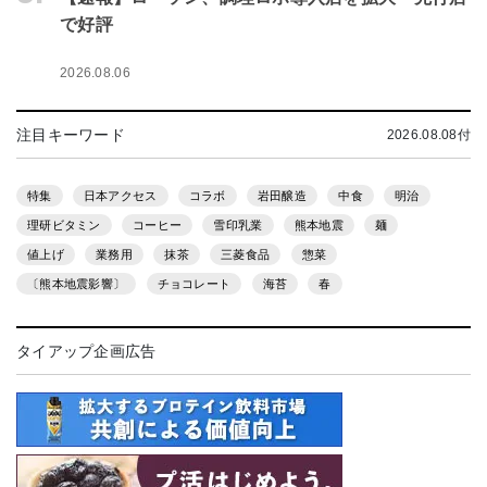
で好評
2026.08.06
注目キーワード
2026.08.08付
特集
日本アクセス
コラボ
岩田醸造
中食
明治
理研ビタミン
コーヒー
雪印乳業
熊本地震
麺
値上げ
業務用
抹茶
三菱食品
惣菜
〔熊本地震影響〕
チョコレート
海苔
春
タイアップ企画広告