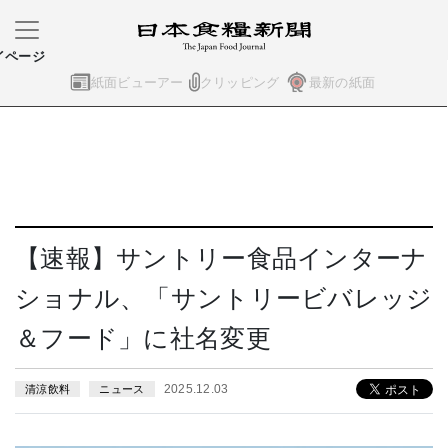
イページ
紙面ビューアー
クリッピング
最新の紙面
【速報】サントリー食品インターナ
ショナル、「サントリービバレッジ
＆フード」に社名変更
2025.12.03
清涼飲料
ニュース