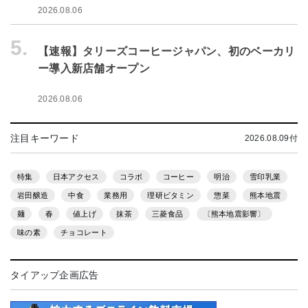
2026.08.06
5.
【速報】タリーズコーヒージャパン、初のベーカリ
ー導入新店舗オープン
2026.08.06
注目キーワード
2026.08.09付
特集
日本アクセス
コラボ
コーヒー
明治
雪印乳業
岩田醸造
中食
業務用
理研ビタミン
惣菜
熊本地震
麺
春
値上げ
抹茶
三菱食品
〔熊本地震影響〕
味の素
チョコレート
タイアップ企画広告