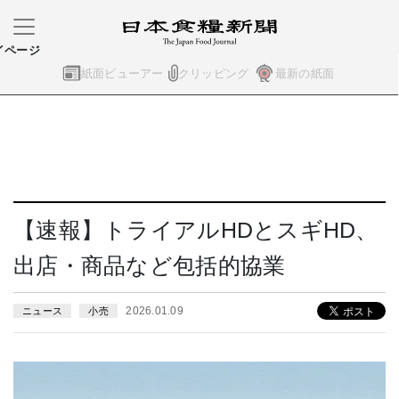
イページ
紙面ビューアー
クリッピング
最新の紙面
【速報】トライアルHDとスギHD、
出店・商品など包括的協業
2026.01.09
ニュース
小売