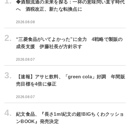
1.
◆酒類流通の未来を探る：一杯の意味問い直す時代
へ 酒税改正、新たな転換点に
2026.08.08
2.
“三菱食品がいてよかった”に全力 4戦略で製販の
成長支援 伊藤社長が方針示す
2026.08.07
3.
【速報】アサヒ飲料、「green cola」好調 年間販
売目標を4倍に修正
2026.08.07
4.
紀文食品、『長さ1m!紀文の超!BIGちくわクッショ
ンBOOK』発売決定