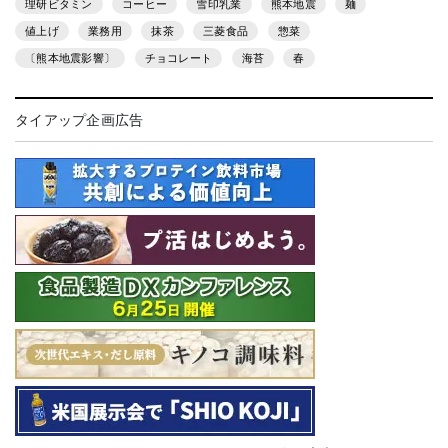
理研ビタミン
コーヒー
雪印乳業
熊本地震
麺
値上げ
業務用
抹茶
三菱食品
惣菜
〔熊本地震影響〕
チョコレート
海苔
春
タイアップ企画広告