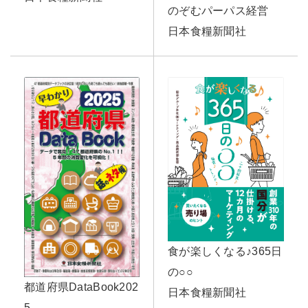
のぞむパーパス経営
日本食糧新聞社
食が楽しくなる♪365日
の○○
都道府県DataBook202
日本食糧新聞社
5