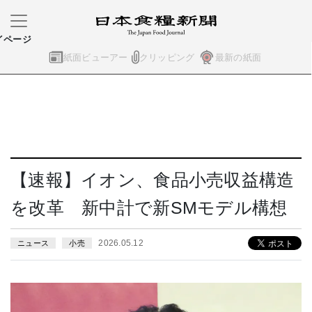
イページ
紙面ビューアー
クリッピング
最新の紙面
【速報】イオン、食品小売収益構造
を改革 新中計で新SMモデル構想
2026.05.12
ニュース
小売