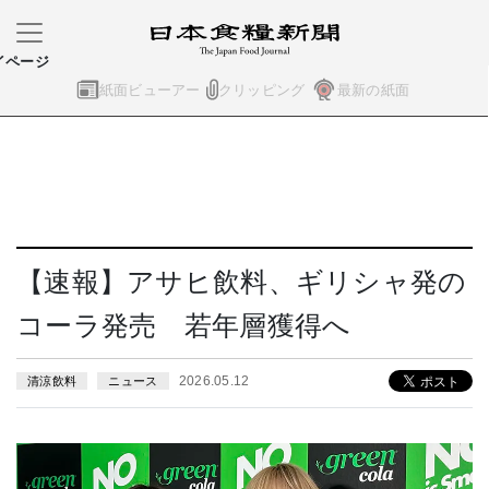
イページ
紙面ビューアー
クリッピング
最新の紙面
【速報】アサヒ飲料、ギリシャ発の
コーラ発売 若年層獲得へ
2026.05.12
清涼飲料
ニュース