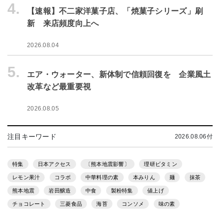
4.
【速報】不二家洋菓子店、「焼菓子シリーズ」刷
新 来店頻度向上へ
2026.08.04
5.
エア・ウォーター、新体制で信頼回復を 企業風土
改革など最重要視
2026.08.05
注目キーワード
2026.08.06付
特集
日本アクセス
〔熊本地震影響〕
理研ビタミン
レモン果汁
コラボ
中華料理の素
本みりん
麺
抹茶
熊本地震
岩田醸造
中食
製粉特集
値上げ
チョコレート
三菱食品
海苔
コンソメ
味の素