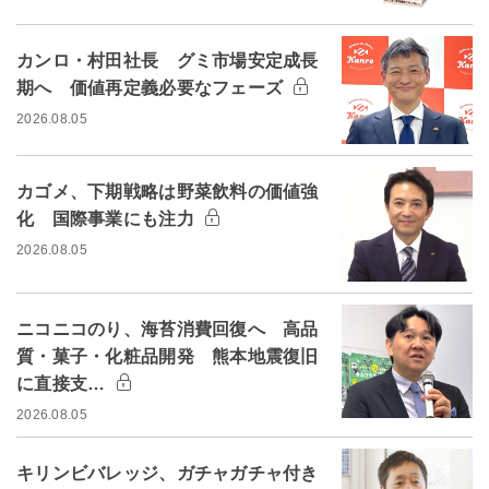
カンロ・村田社長 グミ市場安定成長
期へ 価値再定義必要なフェーズ
2026.08.05
カゴメ、下期戦略は野菜飲料の価値強
化 国際事業にも注力
2026.08.05
ニコニコのり、海苔消費回復へ 高品
質・菓子・化粧品開発 熊本地震復旧
に直接支…
2026.08.05
キリンビバレッジ、ガチャガチャ付き