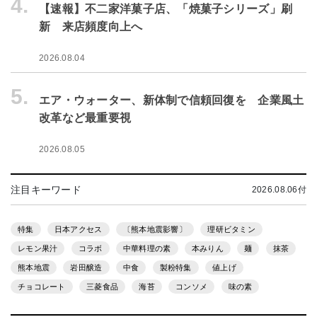
4.
【速報】不二家洋菓子店、「焼菓子シリーズ」刷
新 来店頻度向上へ
2026.08.04
5.
エア・ウォーター、新体制で信頼回復を 企業風土
改革など最重要視
2026.08.05
注目キーワード
2026.08.06付
特集
日本アクセス
〔熊本地震影響〕
理研ビタミン
レモン果汁
コラボ
中華料理の素
本みりん
麺
抹茶
熊本地震
岩田醸造
中食
製粉特集
値上げ
チョコレート
三菱食品
海苔
コンソメ
味の素