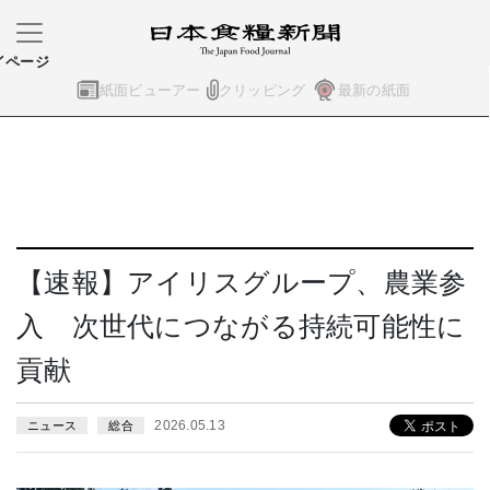
イページ
紙面ビューアー
クリッピング
最新の紙面
【速報】アイリスグループ、農業参
入 次世代につながる持続可能性に
貢献
2026.05.13
ニュース
総合