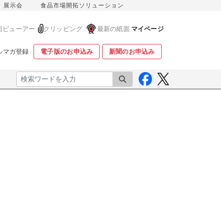
展示会
食品市場開拓ソリューション
面ビューアー
クリッピング
最新の紙面
マイページ
ルマガ登録
電子版のお申込み
新聞のお申込み
検索