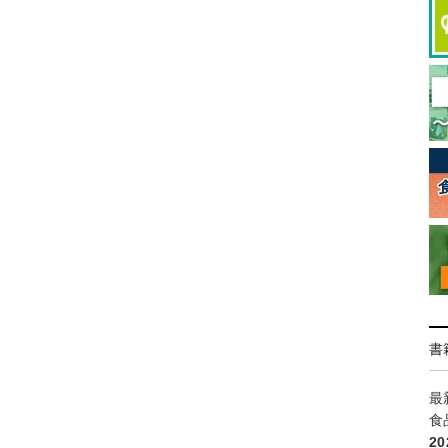
書
最
食
2