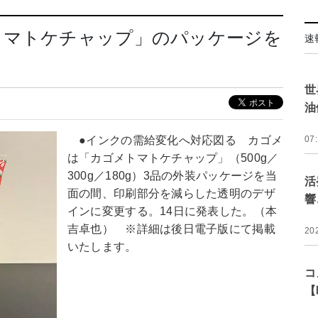
トマトケチャップ」のパッケージを
速
世
油
●インクの需給変化へ対応図る カゴメ
07
は「カゴメトマトケチャップ」（500g／
300g／180g）3品の外装パッケージを当
活
面の間、印刷部分を減らした透明のデザ
響
インに変更する。14日に発表した。（本
吉卓也） ※詳細は後日電子版にて掲載
20
いたします。
コ
【