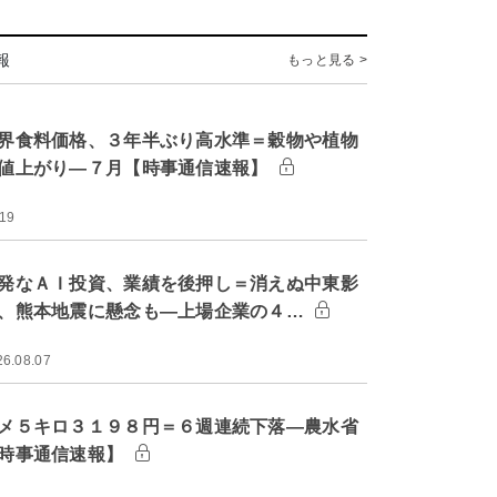
報
もっと見る >
界食料価格、３年半ぶり高水準＝穀物や植物
値上がり―７月【時事通信速報】
:19
発なＡＩ投資、業績を後押し＝消えぬ中東影
、熊本地震に懸念も―上場企業の４…
26.08.07
メ５キロ３１９８円＝６週連続下落―農水省
時事通信速報】