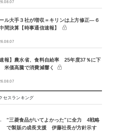
26.08.07
ール大手３社が増収＝キリンは上方修正―６
中間決算【時事通信速報】
26.08.07
速報】農水省、食料自給率 25年度37％に下
 米価高騰で消費減響く
26.08.07
クセスランキング
.
“三菱食品がいてよかった”に全力 4戦略
で製販の成長支援 伊藤社長が方針示す