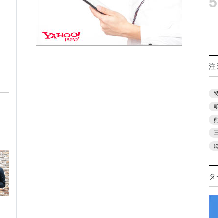
5
注
ト
タ