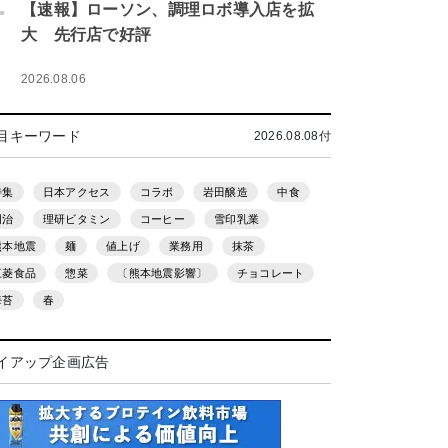
.
【速報】ローソン、調理ロボ導入店を拡
大 先行店で好評
2026.08.06
目キーワード
2026.08.08付
特集
日本アクセス
コラボ
岩田醸造
中食
明治
理研ビタミン
コーヒー
雪印乳業
熊本地震
麺
値上げ
業務用
抹茶
三菱食品
惣菜
〔熊本地震影響〕
チョコレート
海苔
春
イアップ企画広告