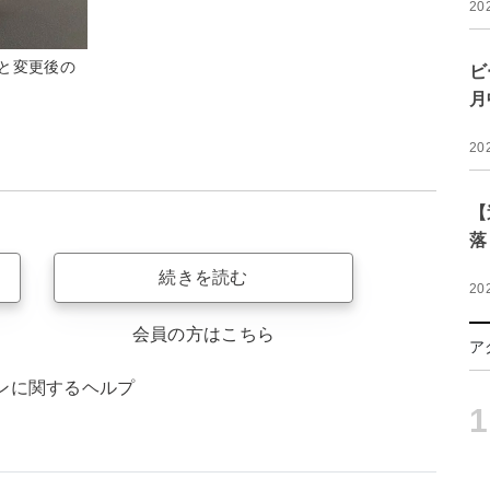
20
と変更後の
ビ
月
20
【
落
続きを読む
20
会員の方はこちら
ア
ンに関するヘルプ
1