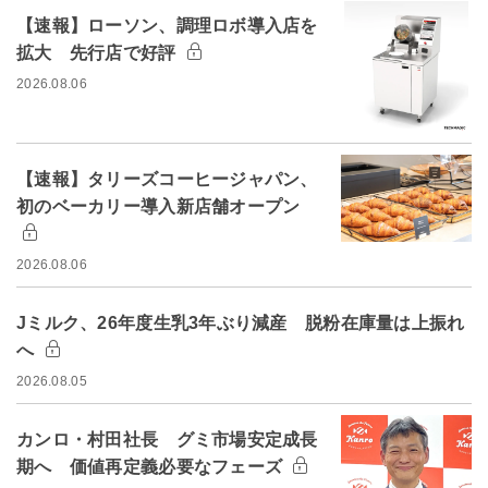
【速報】ローソン、調理ロボ導入店を
拡大 先行店で好評
2026.08.06
【速報】タリーズコーヒージャパン、
初のベーカリー導入新店舗オープン
2026.08.06
Jミルク、26年度生乳3年ぶり減産 脱粉在庫量は上振れ
へ
2026.08.05
カンロ・村田社長 グミ市場安定成長
期へ 価値再定義必要なフェーズ