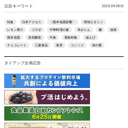
注目キーワード
2026.08.06付
特集
日本アクセス
〔熊本地震影響〕
理研ビタミン
レモン果汁
コラボ
中華料理の素
本みりん
麺
抹茶
熊本地震
岩田醸造
中食
製粉特集
値上げ
チョコレート
三菱食品
海苔
コンソメ
味の素
タイアップ企画広告