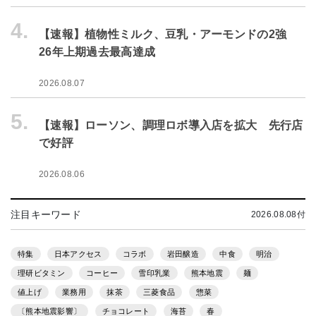
4.
【速報】植物性ミルク、豆乳・アーモンドの2強
26年上期過去最高達成
2026.08.07
5.
【速報】ローソン、調理ロボ導入店を拡大 先行店
で好評
2026.08.06
注目キーワード
2026.08.08付
特集
日本アクセス
コラボ
岩田醸造
中食
明治
理研ビタミン
コーヒー
雪印乳業
熊本地震
麺
値上げ
業務用
抹茶
三菱食品
惣菜
〔熊本地震影響〕
チョコレート
海苔
春