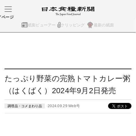
イページ
紙面ビューアー
クリッピング
最新の紙面
たっぷり野菜の完熟トマトカレー粥
（はくばく）2024年9月2日発売
2024.09.29 Web号
調理品・コメまわり品