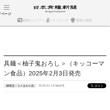
イページ
紙面ビューアー
クリッピング
最新の紙面
具麺＜柚子鬼おろし＞（キッコーマ
ン食品）2025年2月3日発売
2025.02.19 Web号
調理品・コメまわり品