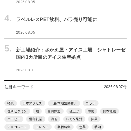
2026.08.05
4.
ラベルレスPET飲料、バラ売り可能に
2026.08.05
5.
新工場紹介：さかえ屋・アイス工場 シャトレーゼ
国内3カ所目のアイス生産拠点
2026.08.01
注目キーワード
2026.08.07付
特集
日本アクセス
〔熊本地震影響〕
コラボ
理研ビタミン
麺
岩田醸造
値上げ
中食
熊本地震
コーヒー
雪印乳業
海苔
レモン果汁
抹茶
チョコレート
トレンド
製粉特集
惣菜
明治