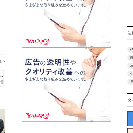
注
覧 >
タ