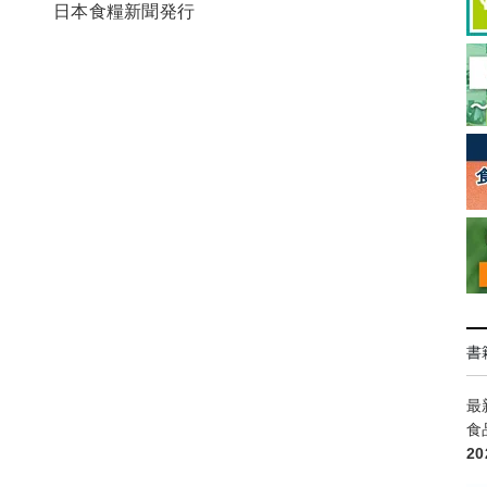
日本食糧新聞発行
書
最
食
2