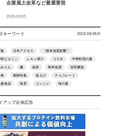
企業風土改革など最重要視
2026.08.05
目キーワード
2026.08.06付
特集
日本アクセス
〔熊本地震影響〕
理研ビタミン
レモン果汁
コラボ
中華料理の素
本みりん
麺
抹茶
熊本地震
岩田醸造
中食
製粉特集
値上げ
チョコレート
三菱食品
海苔
コンソメ
味の素
イアップ企画広告