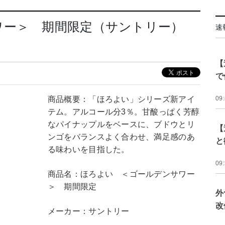
ワー＞ 期間限定（サントリー）
速
【
で
商品概要：「ほろよい」シリーズ新アイ
09
テム。アルコール分3％。甘酸っぱく芳醇
なパイナップルをベースに、ブドウとリ
【
ンゴをバランスよく合わせ、満足感のあ
と
る味わいを目指した。
09
商品名：ほろよい ＜ゴールデンサワー
＞ 期間限定
外
改
メーカー：サントリー