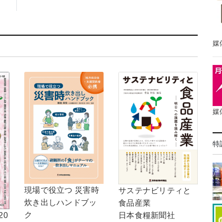
媒
媒
特
現場で役立つ 災害時
サステナビリティと
炊き出しハンドブッ
食品産業
ク
日本食糧新聞社
20