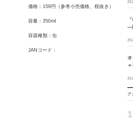
20
価格：159円（参考小売価格、税抜き）
「
容量：350ml
―
容器種類：缶
20
JANコード：
オ
＝
20
ア
1