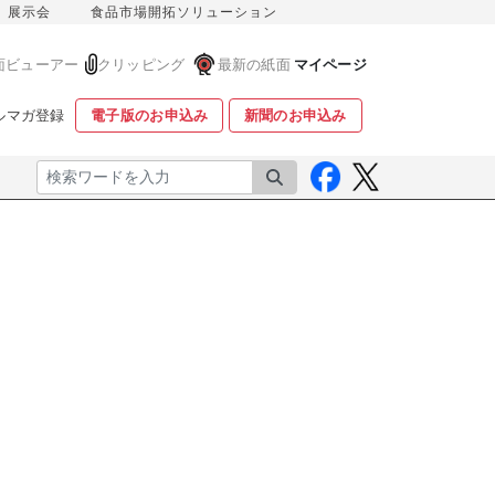
展示会
食品市場開拓ソリューション
面ビューアー
クリッピング
最新の紙面
マイページ
ルマガ登録
電子版のお申込み
新聞のお申込み
検索