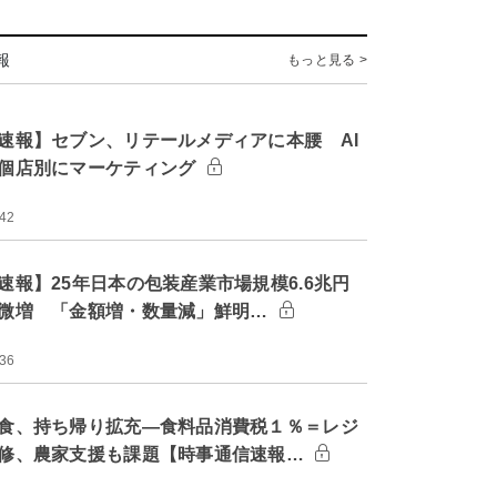
報
もっと見る >
速報】セブン、リテールメディアに本腰 AI
個店別にマーケティング
:42
速報】25年日本の包装産業市場規模6.6兆円
微増 「金額増・数量減」鮮明…
:36
食、持ち帰り拡充―食料品消費税１％＝レジ
修、農家支援も課題【時事通信速報…