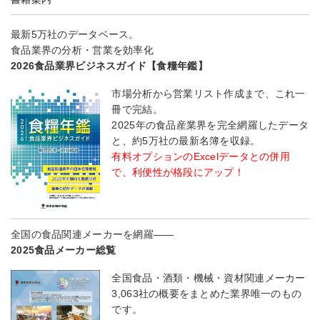
最新5万社のデータベース。
食品業界の分析・営業を効率化
2026食品業界ビジネスガイド【食糧年鑑】
市場分析から営業リスト作成まで、これ一
冊で完結。
2025年の食品産業界を完全網羅したデータ
と、約5万社の最新名簿を収録。
有料オプションのExcelデータとの併用
で、利便性が格段にアップ！
全国の食品関連メーカーを網羅――
2025食品メーカー総覧
全国食品・酒類・機械・資材関連メーカー
3,063社の概要をまとめた業界唯一のもの
です。