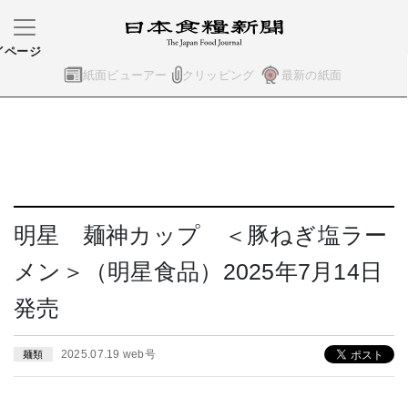
イページ
紙面ビューアー
クリッピング
最新の紙面
明星 麺神カップ ＜豚ねぎ塩ラー
メン＞（明星食品）2025年7月14日
発売
2025.07.19 web号
麺類