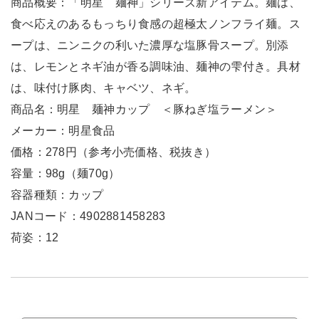
商品概要：「明星 麺神」シリーズ新アイテム。麺は、
食べ応えのあるもっちり食感の超極太ノンフライ麺。ス
ープは、ニンニクの利いた濃厚な塩豚骨スープ。別添
は、レモンとネギ油が香る調味油、麺神の雫付き。具材
は、味付け豚肉、キャベツ、ネギ。
商品名：明星 麺神カップ ＜豚ねぎ塩ラーメン＞
メーカー：明星食品
価格：278円（参考小売価格、税抜き）
容量：98g（麺70g）
容器種類：カップ
JANコード：4902881458283
荷姿：12