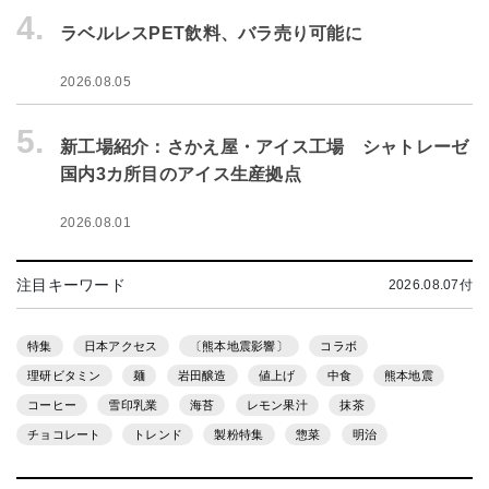
4.
ラベルレスPET飲料、バラ売り可能に
2026.08.05
5.
新工場紹介：さかえ屋・アイス工場 シャトレーゼ
国内3カ所目のアイス生産拠点
2026.08.01
注目キーワード
2026.08.07付
特集
日本アクセス
〔熊本地震影響〕
コラボ
理研ビタミン
麺
岩田醸造
値上げ
中食
熊本地震
コーヒー
雪印乳業
海苔
レモン果汁
抹茶
チョコレート
トレンド
製粉特集
惣菜
明治