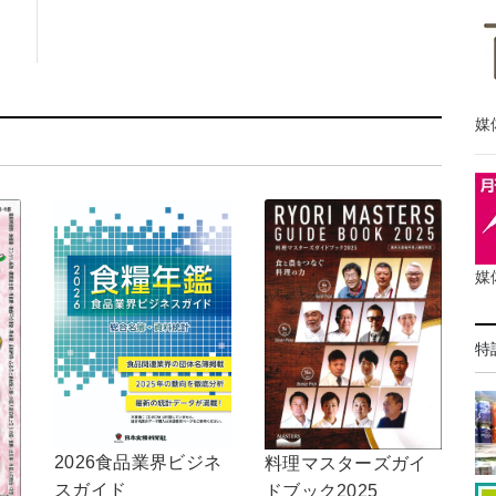
媒
媒
特
2026食品業界ビジネ
料理マスターズガイ
スガイド
ドブック2025