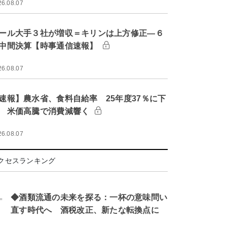
26.08.07
ール大手３社が増収＝キリンは上方修正―６
中間決算【時事通信速報】
26.08.07
速報】農水省、食料自給率 25年度37％に下
 米価高騰で消費減響く
26.08.07
クセスランキング
.
◆酒類流通の未来を探る：一杯の意味問い
直す時代へ 酒税改正、新たな転換点に