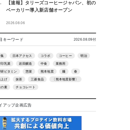
.
【速報】タリーズコーヒージャパン、初の
ベーカリー導入新店舗オープン
2026.08.06
目キーワード
2026.08.09付
特集
日本アクセス
コラボ
コーヒー
明治
雪印乳業
岩田醸造
中食
業務用
理研ビタミン
惣菜
熊本地震
麺
春
値上げ
抹茶
三菱食品
〔熊本地震影響〕
味の素
チョコレート
イアップ企画広告