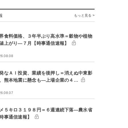
報
もっと見る >
界食料価格、３年半ぶり高水準＝穀物や植物
値上がり―７月【時事通信速報】
26.08.08
発なＡＩ投資、業績を後押し＝消えぬ中東影
、熊本地震に懸念も―上場企業の４…
26.08.07
メ５キロ３１９８円＝６週連続下落―農水省
時事通信速報】