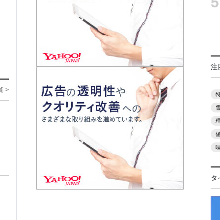
5
注
覧 >
タ