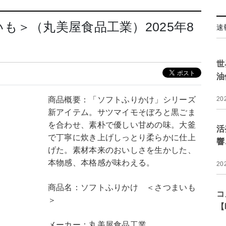
も＞（丸美屋食品工業）2025年8
速
世
油
商品概要：「ソフトふりかけ」シリーズ
20
新アイテム。サツマイモそぼろと黒ごま
を合わせ、素朴で優しい甘めの味。大釜
活
で丁寧に炊き上げしっとり柔らかに仕上
響
げた。素材本来のおいしさを生かした、
本物感、本格感が味わえる。
20
商品名：ソフトふりかけ ＜さつまいも
コ
＞
【
メーカー：丸美屋食品工業