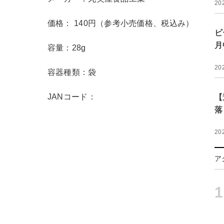
20
価格： 140円（参考小売価格、税込み）
ビ
月
容量：28g
20
容器種類：袋
JANコード：
【
落
20
ア
1