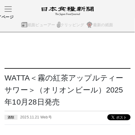
イページ
紙面ビューアー
クリッピング
最新の紙面
WATTA＜霧の紅茶アップルティー
サワー＞（オリオンビール）2025
年10月28日発売
2025.11.21 Web号
酒類