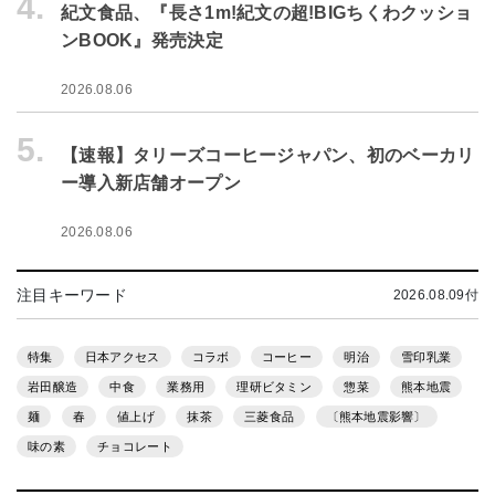
4.
紀文食品、『長さ1m!紀文の超!BIGちくわクッショ
ンBOOK』発売決定
2026.08.06
5.
【速報】タリーズコーヒージャパン、初のベーカリ
ー導入新店舗オープン
2026.08.06
注目キーワード
2026.08.09付
特集
日本アクセス
コラボ
コーヒー
明治
雪印乳業
岩田醸造
中食
業務用
理研ビタミン
惣菜
熊本地震
麺
春
値上げ
抹茶
三菱食品
〔熊本地震影響〕
味の素
チョコレート