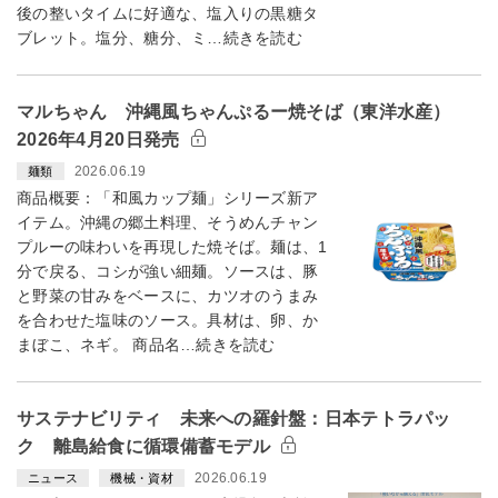
後の整いタイムに好適な、塩入りの黒糖タ
ブレット。塩分、糖分、ミ…続きを読む
マルちゃん 沖縄風ちゃんぷるー焼そば（東洋水産）
2026年4月20日発売
2026.06.19
麺類
商品概要：「和風カップ麺」シリーズ新ア
イテム。沖縄の郷土料理、そうめんチャン
プルーの味わいを再現した焼そば。麺は、1
分で戻る、コシが強い細麺。ソースは、豚
と野菜の甘みをベースに、カツオのうまみ
を合わせた塩味のソース。具材は、卵、か
まぼこ、ネギ。 商品名…続きを読む
サステナビリティ 未来への羅針盤：日本テトラパッ
ク 離島給食に循環備蓄モデル
2026.06.19
ニュース
機械・資材