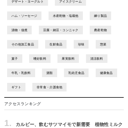
デザート・ヨーグルト
アイスクリーム
ハム・ソーセージ
水産乾物・塩蔵他
練り製品
漬物・佃煮
豆腐・納豆・コンニャク
農産乾物
その他加工食品
生鮮食品
珍味
惣菜
菓子
嗜好飲料
果実飲料
清涼飲料
牛乳・乳飲料
酒類
乳幼児食品
健康食品
ギフト
非常食・介護食他
アクセスランキング
1.
カルビー、飲むサツマイモで新需要 植物性ミルク