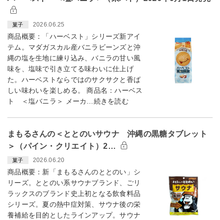
2026.06.25
菓子
商品概要：「ハーベスト」シリーズ新アイ
テム。マダガスカル産バニラビーンズと沖
縄の塩を生地に練り込み、バニラの甘い風
味を、塩味で引き立てる味わいに仕上げ
た。ハーベストならではのサクサクと香ば
しい味わいを楽しめる。 商品名：ハーベス
ト ＜塩バニラ＞ メーカ…続きを読む
まもるさんの＜ととのいサウナ 沖縄の黒糖タブレット
＞（パイン・クリエイト）2…
2026.06.20
菓子
商品概要：新「まもるさんのととのい」シ
リーズ。ととのい系サウナブランド、ごリ
ラックスのブランド史上初となる飲食料品
シリーズ。夏の熱中症対策、サウナ後の栄
養補給を目的としたラインアップ。サウナ