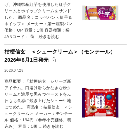
げ、沖縄県産紅芋を使用した紅芋ク
リームとホイップクリームをサンド
した。 商品名：コッペパン＜紅芋＆
ホイップ＞ メーカー：第一屋製パン
価格：OP 容量：1個 容器種類：袋
JANコード： 荷…続きを読む
桔梗信玄 ＜シュークリーム＞（モンテール）
2026年8月1日発売
2026.07.28
商品概要：「桔梗信玄」シリーズ新
アイテム。口溶け滑らかなきな粉ク
リームと濃厚な黒みつペーストをふ
わもち食感に焼き上げたシュー生地
につめた。 商品名：桔梗信玄 ＜シ
ュークリーム＞ メーカー：モンテー
ル 価格：194円（参考小売価格、税
込み） 容量：1個 …続きを読む