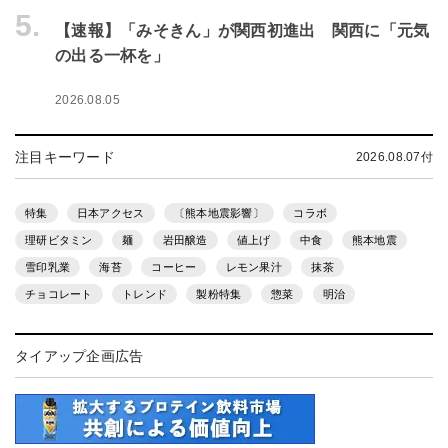
5.
【速報】「みそきん」が関西初進出 関西に「元気
の出る一杯を」
2026.08.05
注目キーワード
2026.08.07付
特集
日本アクセス
〔熊本地震影響〕
コラボ
理研ビタミン
麺
岩田醸造
値上げ
中食
熊本地震
雪印乳業
海苔
コーヒー
レモン果汁
抹茶
チョコレート
トレンド
製粉特集
惣菜
明治
タイアップ企画広告