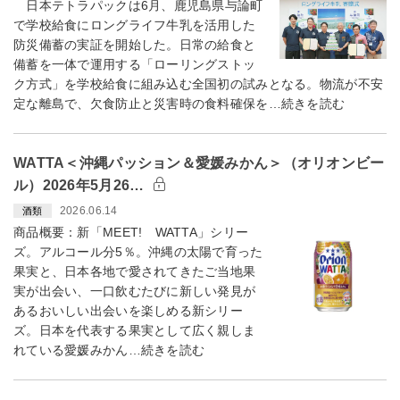
日本テトラパックは6月、鹿児島県与論町
で学校給食にロングライフ牛乳を活用した
防災備蓄の実証を開始した。日常の給食と
備蓄を一体で運用する「ローリングストッ
ク方式」を学校給食に組み込む全国初の試みとなる。物流が不安
定な離島で、欠食防止と災害時の食料確保を…続きを読む
WATTA＜沖縄パッション＆愛媛みかん＞（オリオンビー
ル）2026年5月26…
2026.06.14
酒類
商品概要：新「MEET! WATTA」シリー
ズ。アルコール分5％。沖縄の太陽で育った
果実と、日本各地で愛されてきたご当地果
実が出会い、一口飲むたびに新しい発見が
あるおいしい出会いを楽しめる新シリー
ズ。日本を代表する果実として広く親しま
れている愛媛みかん…続きを読む