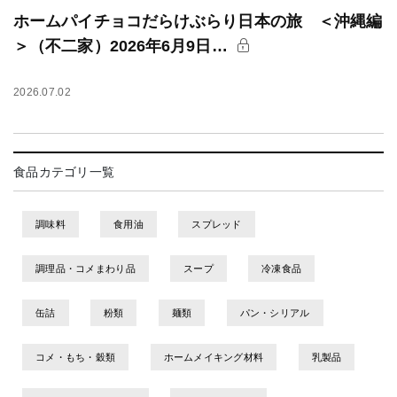
ホームパイチョコだらけぶらり日本の旅 ＜沖縄編
＞（不二家）2026年6月9日…
2026.07.02
食品カテゴリ一覧
調味料
食用油
スプレッド
調理品・コメまわり品
スープ
冷凍食品
缶詰
粉類
麺類
パン・シリアル
コメ・もち・穀類
ホームメイキング材料
乳製品