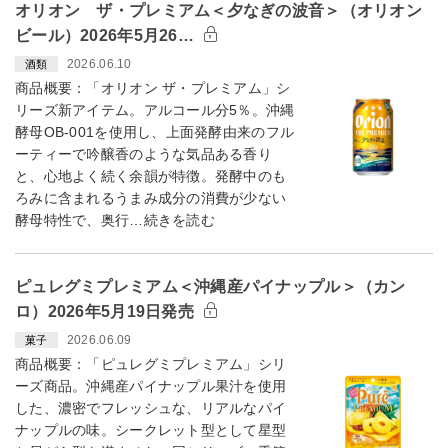
オリオン ザ・プレミアム＜夕なぎの波音＞（オリオン
ビール）2026年5月26…
2026.06.10
酒類
商品概要：「オリオン ザ・プレミアム」シ
リーズ新アイテム。アルコール分5％。沖縄
酵母OB-001を使用し、上面発酵由来のフル
ーティーで吟醸香のような気品ある香り
と、心地よく続く余韻が特徴。発酵中のも
ろみに含まれるうまみ成分の消費が少ない
酵母特性で、奥行…続きを読む
ピュレグミプレミアム＜沖縄産パイナップル＞（カン
ロ）2026年5月19日発売
2026.06.09
菓子
商品概要：「ピュレグミプレミアム」シリ
ーズ商品。沖縄産パイナップル果汁を使用
した、濃密でフレッシュな、リアルなパイ
ナップルの味。シークレット型として星型