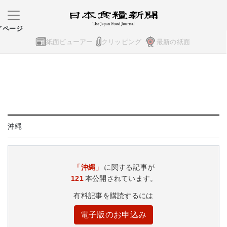
イページ
紙面ビューアー
クリッピング
最新の紙面
沖縄
「沖縄」
に関する記事が
121
本公開されています。
有料記事を購読するには
電子版のお申込み