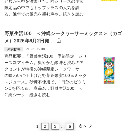
と貝がら型を潜ませた。同シリーズの季節
限定品の中でもトップクラスの人気を誇
る、通年での販売を望む声や…続きを読む
野菜生活100 ＜沖縄シークヮーサーミックス＞（カゴ
メ）2026年6月2日発…
2026.06.08
果実飲料
商品概要：「野菜生活100 季節限定」シリ
ーズ新アイテム。爽やかな酸味と渋みのア
クセントが特徴の沖縄県産シークワーサー
の味わいに仕上げた野菜＆果実100％ミック
スジュース。砂糖不使用で、1日分のビタミ
ンCを摂れる。 商品名：野菜生活100 ＜
沖縄シーク…続きを読む
次へ
2
3
6
1
…