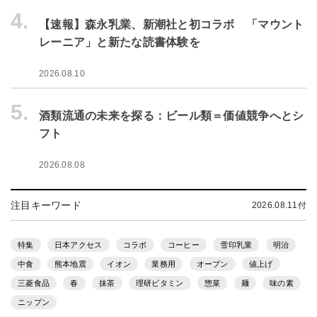
4.
【速報】森永乳業、新潮社と初コラボ 「マウント
レーニア」と新たな読書体験を
2026.08.10
5.
酒類流通の未来を探る：ビール類＝価値競争へとシ
フト
2026.08.08
注目キーワード
2026.08.11付
特集
日本アクセス
コラボ
コーヒー
雪印乳業
明治
中食
熊本地震
イオン
業務用
オープン
値上げ
三菱食品
春
抹茶
理研ビタミン
惣菜
麺
味の素
ニップン