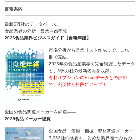
書籍案内
最新5万社のデータベース。
食品業界の分析・営業を効率化
2026食品業界ビジネスガイド【食糧年鑑】
市場分析から営業リスト作成まで、これ一
冊で完結。
2025年の食品産業界を完全網羅したデータ
と、約5万社の最新名簿を収録。
有料オプションのExcelデータとの併用
で、利便性が格段にアップ！
全国の食品関連メーカーを網羅――
2025食品メーカー総覧
全国食品・酒類・機械・資材関連メーカー
3,063社の概要をまとめた業界唯一のもの