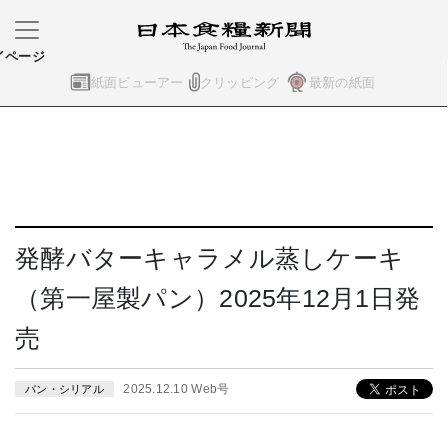
イページ
紙面ビューアー
クリッピング
最新の紙面
発酵バターキャラメル蒸しケーキ
（第一屋製パン）2025年12月1日発
売
2025.12.10 Web号
パン・シリアル