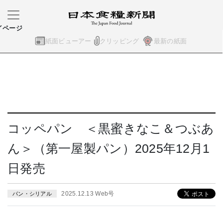
イページ
紙面ビューアー
クリッピング
最新の紙面
コッペパン ＜黒蜜きなこ＆つぶあ
ん＞（第一屋製パン）2025年12月1
日発売
2025.12.13 Web号
パン・シリアル