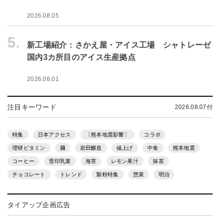
2026.08.05
5.
新工場紹介：さかえ屋・アイス工場 シャトレーゼ
国内3カ所目のアイス生産拠点
2026.08.01
注目キーワード
2026.08.07付
特集
日本アクセス
〔熊本地震影響〕
コラボ
理研ビタミン
麺
岩田醸造
値上げ
中食
熊本地震
コーヒー
雪印乳業
海苔
レモン果汁
抹茶
チョコレート
トレンド
製粉特集
惣菜
明治
タイアップ企画広告