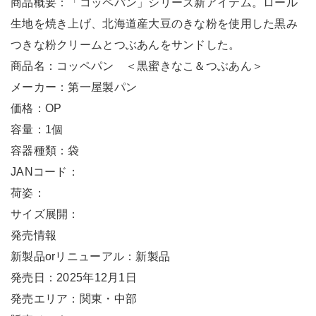
商品概要：「コッペパン」シリーズ新アイテム。ロール
生地を焼き上げ、北海道産大豆のきな粉を使用した黒み
つきな粉クリームとつぶあんをサンドした。
商品名：コッペパン ＜黒蜜きなこ＆つぶあん＞
メーカー：第一屋製パン
価格：OP
容量：1個
容器種類：袋
JANコード：
荷姿：
サイズ展開：
発売情報
新製品orリニューアル：新製品
発売日：2025年12月1日
発売エリア：関東・中部