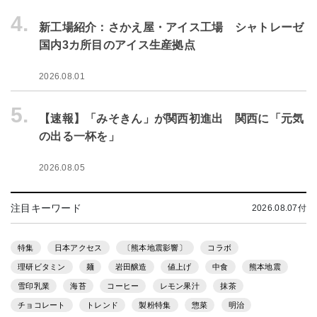
4.
新工場紹介：さかえ屋・アイス工場 シャトレーゼ
国内3カ所目のアイス生産拠点
2026.08.01
5.
【速報】「みそきん」が関西初進出 関西に「元気
の出る一杯を」
2026.08.05
注目キーワード
2026.08.07付
特集
日本アクセス
〔熊本地震影響〕
コラボ
理研ビタミン
麺
岩田醸造
値上げ
中食
熊本地震
雪印乳業
海苔
コーヒー
レモン果汁
抹茶
チョコレート
トレンド
製粉特集
惣菜
明治