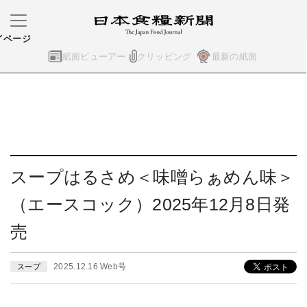
イページ
紙面ビューアー
クリッピング
最新の紙面
スープはるさめ＜味噌らぁめん味＞
（エースコック）2025年12月8日発
売
2025.12.16 Web号
スープ