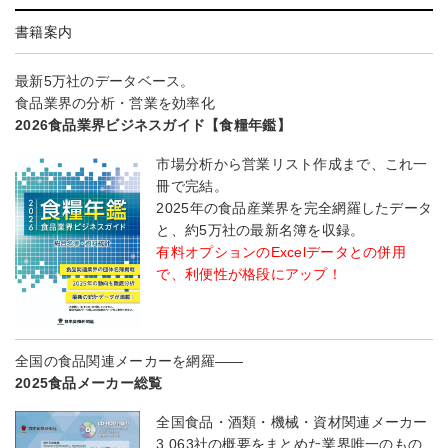
書籍案内
最新5万社のデータベース。
食品業界の分析・営業を効率化
2026食品業界ビジネスガイド【食糧年鑑】
市場分析から営業リスト作成まで、これ一
冊で完結。
2025年の食品産業界を完全網羅したデータ
と、約5万社の最新名簿を収録。
有料オプションのExcelデータとの併用
で、利便性が格段にアップ！
全国の食品関連メーカーを網羅――
2025食品メーカー総覧
全国食品・酒類・機械・資材関連メーカー
3,063社の概要をまとめた業界唯一のもの