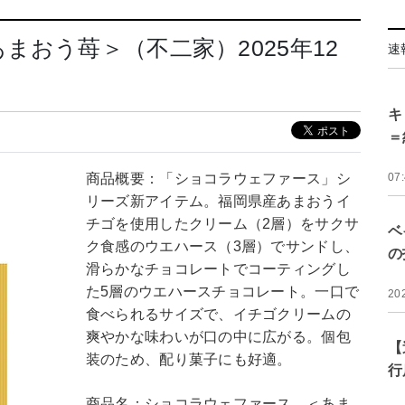
おう苺＞（不二家）2025年12
速
キ
＝
商品概要：「ショコラウェファース」シ
07
リーズ新アイテム。福岡県産あまおうイ
チゴを使用したクリーム（2層）をサクサ
ベ
ク食感のウエハース（3層）でサンドし、
の
滑らかなチョコレートでコーティングし
た5層のウエハースチョコレート。一口で
20
食べられるサイズで、イチゴクリームの
爽やかな味わいが口の中に広がる。個包
【
装のため、配り菓子にも好適。
行
商品名：ショコラウェファース ＜あま