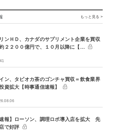
報
もっと見る >
リンＨＤ、カナダのサプリメント企業を買収
約２２００億円で、１０月以降に【…
:41
イン、タピオカ茶のゴンチャ買収＝飲食業界
投資拡大【時事通信速報】
26.08.06
速報】ローソン、調理ロボ導入店を拡大 先
店で好評