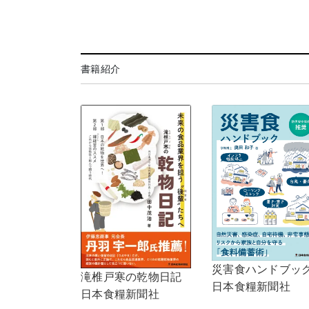
書籍紹介
災害食ハンドブッ
滝椎戸寒の乾物日記
日本食糧新聞社
日本食糧新聞社