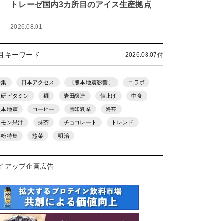
トレーゼ国内3カ所目のアイス生産拠点
2026.08.01
目キーワード
2026.08.07付
特集
日本アクセス
〔熊本地震影響〕
コラボ
理研ビタミン
麺
岩田醸造
値上げ
中食
熊本地震
コーヒー
雪印乳業
海苔
レモン果汁
抹茶
チョコレート
トレンド
製粉特集
惣菜
明治
イアップ企画広告