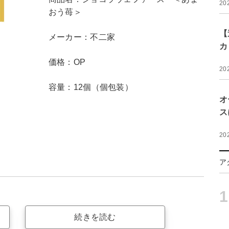
20
おう苺＞
【
メーカー：不二家
カ
価格：OP
20
容量：12個（個包装）
オ
ス
20
ア
1
続きを読む