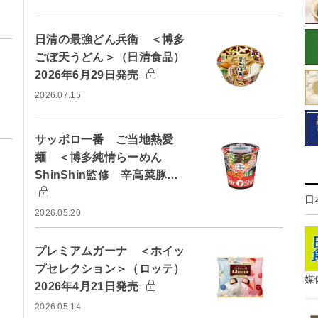
日清の最強どん兵衛 ＜博多
ごぼ天うどん＞（日清食品）
2026年6月29日発売
2026.07.15
サッポロ一番 ご当地熱愛
麺 ＜博多純情らーめん
ShinShin監修 辛高菜豚…
日
2026.05.20
プレミアムガーナ ＜ホイッ
プセレクション＞（ロッテ）
媒
2026年4月21日発売
2026.05.14