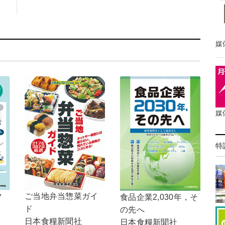
媒
媒
特
ご当地弁当惣菜ガイ
ク
食品企業2,030年，そ
ド
の先へ
日本食糧新聞社
日本食糧新聞社