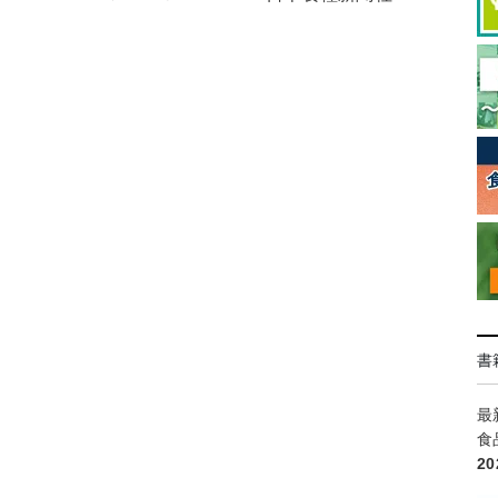
書
最
食
2