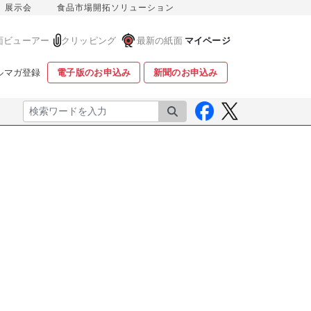
展示会
食品市場開拓ソリューション
面ビューアー
クリッピング
最新の紙面
マイページ
ルマガ登録
電子版のお申込み
新聞のお申込み
検索