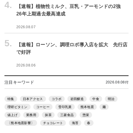
4.
【速報】植物性ミルク、豆乳・アーモンドの2強
26年上期過去最高達成
2026.08.07
5.
【速報】ローソン、調理ロボ導入店を拡大 先行店
で好評
2026.08.06
注目キーワード
2026.08.08付
特集
日本アクセス
コラボ
岩田醸造
中食
明治
理研ビタミン
コーヒー
雪印乳業
熊本地震
麺
値上げ
業務用
抹茶
三菱食品
惣菜
〔熊本地震影響〕
チョコレート
海苔
春