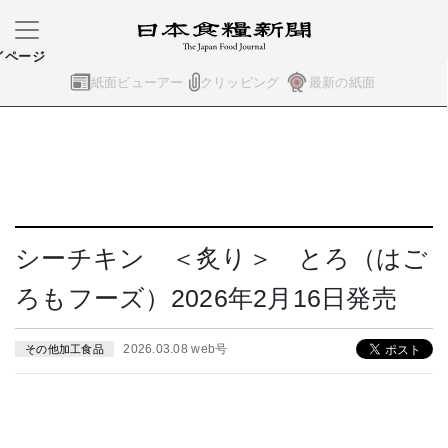
イページ
紙面ビューアー
クリッピング
最新の紙面
シーチキン ＜炙り＞ とろ（はご
ろもフーズ）2026年2月16日発売
2026.03.08 web号
その他加工食品