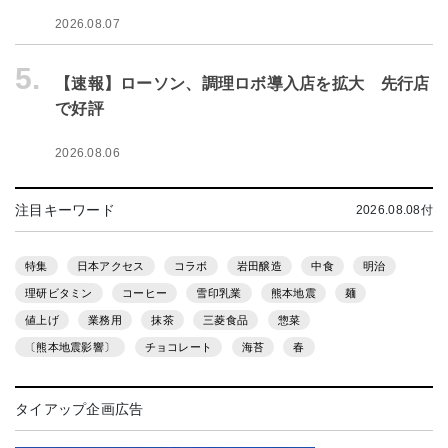
2026.08.07
5.
【速報】ローソン、調理ロボ導入店を拡大 先行店
で好評
2026.08.06
注目キーワード
2026.08.08付
特集
日本アクセス
コラボ
岩田醸造
中食
明治
理研ビタミン
コーヒー
雪印乳業
熊本地震
麺
値上げ
業務用
抹茶
三菱食品
惣菜
〔熊本地震影響〕
チョコレート
海苔
春
タイアップ企画広告