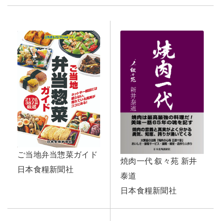
ご当地弁当惣菜ガイド
焼肉一代 叙々苑 新井
日本食糧新聞社
泰道
日本食糧新聞社